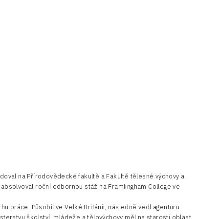
doval na Přírodovědecké fakultě a Fakultě tělesné výchovy a
 absolvoval roční odbornou stáž na Framlingham College ve
hu práce. Působil ve Velké Británii, následně vedl agenturu
terstvu školství, mládeže a tělovýchovy měl na starosti oblast