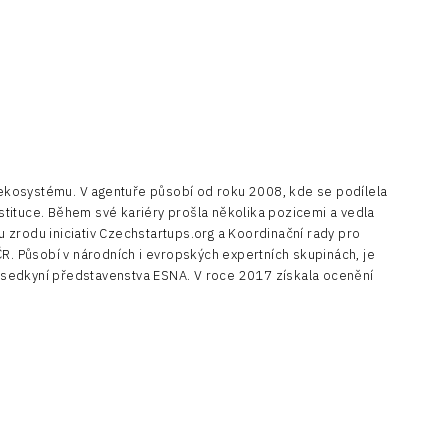
 ekosystému. V agentuře působí od roku 2008, kde se podílela
stituce. Během své kariéry prošla několika pozicemi a vedla
u zrodu iniciativ Czechstartups.org a Koordinační rady pro
 ČR. Působí v národních i evropských expertních skupinách, je
sedkyní představenstva ESNA. V roce 2017 získala ocenění