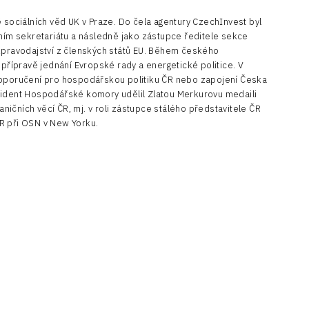
sociálních věd UK v Praze. Do čela agentury CzechInvest byl
ním sekretariátu a následně jako zástupce ředitele sekce
zpravodajství z členských států EU. Během českého
přípravě jednání Evropské rady a energetické politice. V
doporučení pro hospodářskou politiku ČR nebo zapojení Česka
zident Hospodářské komory udělil Zlatou Merkurovu medaili
ničních věcí ČR, mj. v roli zástupce stálého představitele ČR
ČR při OSN v New Yorku.