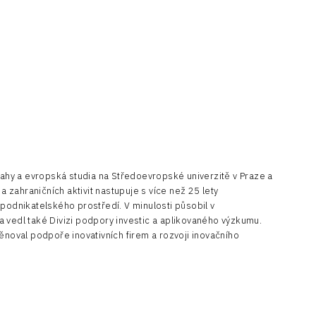
tahy a evropská studia na Středoevropské univerzitě v Praze a
 zahraničních aktivit nastupuje s více než 25 lety
podnikatelského prostředí. V minulosti působil v
 a vedl také Divizi podpory investic a aplikovaného výzkumu.
noval podpoře inovativních firem a rozvoji inovačního