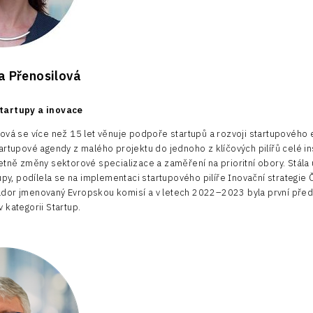
a Přenosilová
tartupy a inovace
ová se více než 15 let věnuje podpoře startupů a rozvoji startupového
artupové agendy z malého projektu do jednoho z klíčových pilířů celé in
etně změny sektorové specializace a zaměření na prioritní obory. Stála 
tupy, podílela se na implementaci startupového pilíře Inovační strategie
dor jmenovaný Evropskou komisí a v letech 2022–2023 byla první před
 kategorii Startup.