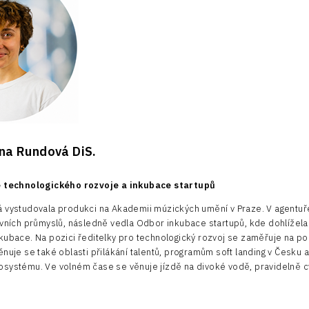
ina Rundová DiS.
e technologického rozvoje a inkubace startupů
 vystudovala produkci na Akademii múzických umění v Praze. V agentu
ivních průmyslů, následně vedla Odbor inkubace startupů, kde dohlížela n
kubace. Na pozici ředitelky pro technologický rozvoj se zaměřuje na pod
ěnuje se také oblasti přilákání talentů, programům soft landing v Česku 
systému. Ve volném čase se věnuje jízdě na divoké vodě, pravidelně cvič