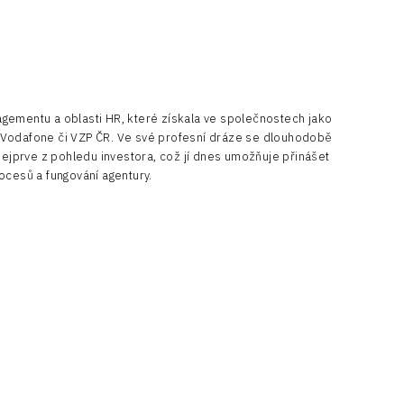
ementu a oblasti HR, které získala ve společnostech jako
a, Vodafone či VZP ČR. Ve své profesní dráze se dlouhodobě
 nejprve z pohledu investora, což jí dnes umožňuje přinášet
rocesů a fungování agentury.