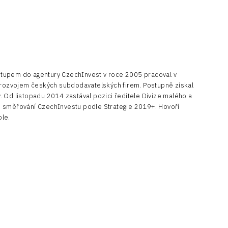
tupem do agentury CzechInvest v roce 2005 pracoval v
 rozvojem českých subdodavatelských firem. Postupně získal
y. Od listopadu 2014 zastával pozici ředitele Divize malého a
je směřování CzechInvestu podle Strategie 2019+. Hovoří
ole.