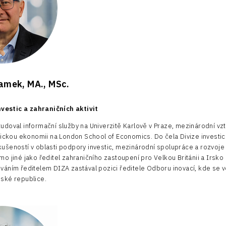
amek, MA., MSc.
nvestic a zahraničních aktivit
doval informační služby na Univerzitě Karlově v Praze, mezinárodní vz
tickou ekonomii na London School of Economics. Do čela Divize investic a
šeností v oblasti podpory investic, mezinárodní spolupráce a rozvoje 
o jiné jako ředitel zahraničního zastoupení pro Velkou Británii a Irsko
áním ředitelem DIZA zastával pozici ředitele Odboru inovací, kde se vě
ské republice.