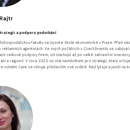
 Rajtr
trategii a podporu podnikání
dohospodářskou fakultu na Vysoké škole ekonomické v Praze. Před nás
 reklamních agenturách. Ve svých počátcích v CzechInvestu se zabýval
asti celkové podpory firem, od startupů až po velké zahraniční investor
ání a regionů. V roce 2020 se stal náměstkem pro strategii, který urču
 Ve volném čase se věnuje především své rodině. Rád lyžuje a jezdí na k