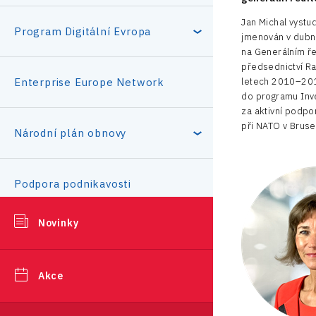
Jan Michal vystu
Program Digitální Evropa
jmenován v dubnu
na Generálním ře
předsednictví Ra
DEP4ALL
letech 2010–201
Enterprise Europe Network
do programu Inv
Průvodce žádostí
za aktivní podpo
při NATO v Bruse
Národní plán obnovy
Podpora a zajištění
Podpora podnikavosti
kybernetické bezpečnosti
Novinky
Certifikace – Vzdělávání
Srpen 2026
Akce
Statistika investičních projektů
Červenec 2026