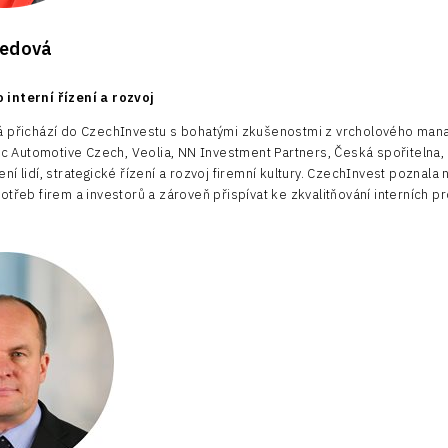
iedová
interní řízení a rozvoj
 přichází do CzechInvestu s bohatými zkušenostmi z vrcholového manag
ric Automotive Czech, Veolia, NN Investment Partners, Česká spořiteln
í lidí, strategické řízení a rozvoj firemní kultury. CzechInvest poznala
otřeb firem a investorů a zároveň přispívat ke zkvalitňování interních p