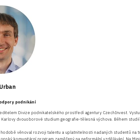
 Urban
podpory podnikání
ředitelem Divize podnikatelského prostředí agentury CzechInvest. Vystu
y Karlovy dvouoborové studium geografie-tělesná výchova. Během studií
hodobě věnoval rozvoji talentu a uplatnitelnosti nadaných studentů na tr
vropský komunitární program zaměřený na neformální vzdělávání. Na Minis