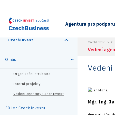
Agentura pro podporu 
CzechInvest
CzechInvest
>
O 
Vedení agen
O nás
Vedení 
Organizační struktura
Interní projekty
Vedení agentury CzechInvest
Mgr. Ing. Ja
30 let CzechInvestu
generální ředi