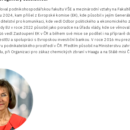
doval podnikohospodářskou fakultu VŠE a mezinárodní vztahy na Fakultě 
 2024, kam přišel z Evropské komise (EK), kde působil v jejím Generál
ditelství pro komunikaci, kde vedl Odbor politického a ekonomického 
dy EU v roce 2022 působil jako poradce na Úřadu vlády, kde se věnoval 
6 vedl Zastoupení EK v ČR a během své mise se podílel i na přípravě 
estEU a spolupráci s Evropskou investiční bankou. V roce 2016 mu pre
ru podnikatelského prostředí v ČR. Předtím působil na Ministerstvu zahra
lu, při Organizaci pro zákaz chemických zbraní v Haagu a na Stálé misi 