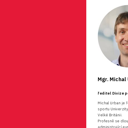
Pasportizace
Mgr. Michal
ředitel Divize 
Michal Urban je 
sportu Univerzit
Velké Británii.
Profesně se dlou
administrující e