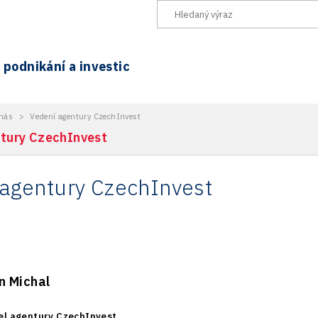
podnikání a investic
nás
>
Vedení agentury CzechInvest
tury CzechInvest
agentury CzechInvest
n Michal
tel agentury CzechInvest