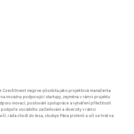
ře CzechInvest nejprve působila jako projektová manažerka
a iniciativy podporující startupy, zejména v rámci projektu
poru inovací, posilování spolupráce a vytváření příležitostí
a podpoře sociálního začleňování a diverzity v rámci
í, ráda chodí do lesa, studuje Pána prstenů a učí se hrát na