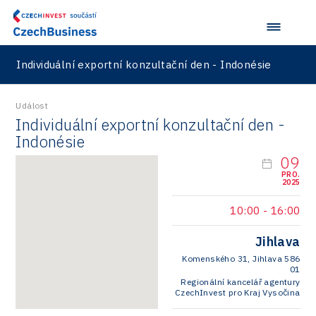
Pasportizace
Virtual Lab
Technická infrastruktura
Road
Technické vzdělávání
Connectivity
Individuální exportní konzultační den - Indonésie
Zaměstnanost
Consulting
Událost
Data services
Individuální exportní konzultační den -
Devices
Indonésie
09
Infrastructure
PRO.
2025
Logic/MaaS
10:00
-
16:00
R&D
Jihlava
Security
Komenského 31, Jihlava 586
01
Vehicles
Regionální kancelář agentury
CzechInvest pro Kraj Vysočina