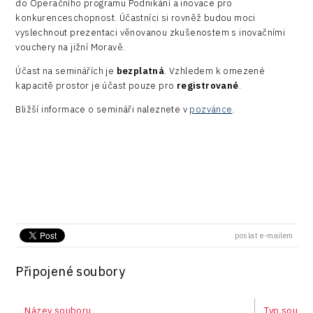
do Operačního programu Podnikání a inovace pro
Technické vzdělávání
Connectivity
konkurenceschopnost. Účastníci si rovněž budou moci
vyslechnout prezentaci věnovanou zkušenostem s inovačními
Zaměstnanost
Consulting
vouchery na jižní Moravě.
Data services
Účast na seminářích je
bezplatná
. Vzhledem k omezené
kapacitě prostor je účast pouze pro
registrované
.
Devices
Bližší informace o semináři naleznete v
pozvánce
.
Infrastructure
Logic/MaaS
R&D
Security
Vehicles
poslat e-mailem
Připojené soubory
Název souboru
Typ soubo