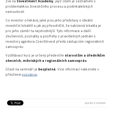
zve na
Investment Academy
, jejíž cílem je seznámení s
problematikou Investičního procesu a podnikatelských
Data services
nemovitostí.
Devices
Co investor očekává, jaké jsou jeho představy o ideální
investiční lokalitě a jak jej přesvědčit, že nabízená lokalita je
Infrastructure
pro jeho záměr ta nejvhodnější. Tyto informace a další
zkušenosti, poznatky a postřehy z pravidelných jednání s
Logic/MaaS
investory agentura CzechInvest předá zástupcům regionálních
R&D
samospráv.
Vzdělávací kurz je určený především
starostům a úředníkům
Security
obecních, městských a regionálních samospráv.
Vehicles
Účast na semináři je
bezplatná
. Více informací naleznete v
přiložené
pozvánce
.
poslat e-mailem