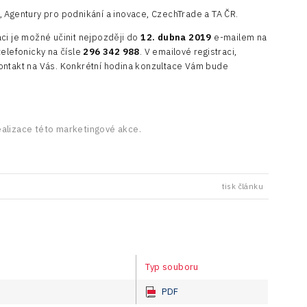
 Agentury pro podnikání a inovace, CzechTrade a TA ČR.
ci je možné učinit nejpozději do
12. dubna 2019
e-mailem na
telefonicky na čísle
296 342 988
. V emailové registraci,
ontakt na Vás. Konkrétní hodina konzultace Vám bude
ealizace této marketingové akce.
tisk článku
Typ souboru
PDF