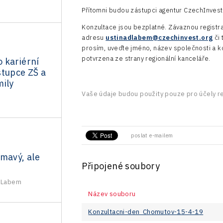
c
Přítomni budou zástupci agentur CzechInvest,
Konzultace jsou bezplatné. Závaznou registra
adresu
ustinadlabem@czechinvest.org
či 
prosím, uveďte jméno, název společnosti a k
potvrzena ze strany regionální kanceláře.
 kariérní
stupce ZŠ a
mily
Vaše údaje budou použity pouze pro účely r
poslat e-mailem
mavý, ale
Připojené soubory
d Labem
Název souboru
Konzultacni-den_Chomutov-15-4-19