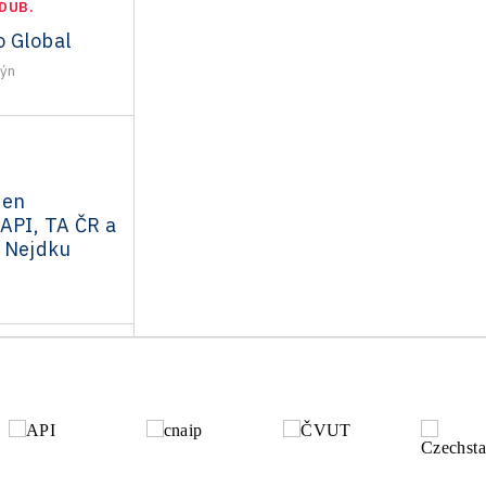
DUB.
o Global
ýn
den
API, TA ČR a
 Nejdku