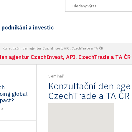
podnikání a investic
>
Konzultační den agentur CzechInvest, API, CzechTrade a TA ČR
den agentur CzechInvest, API, CzechTrade a TA ČR
Seminář
Konzultační den age
ch
CzechTrade a TA ČR
oing global
mpact?
ce