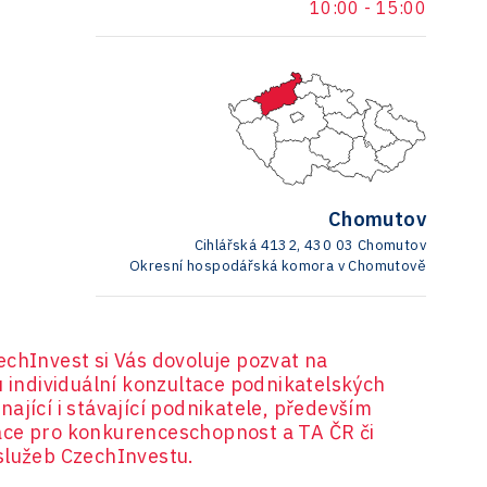
10:00
-
15:00
Chomutov
Cihlářská 4132, 430 03 Chomutov
Okresní hospodářská komora v Chomutově
echInvest si Vás dovoluje pozvat na
u individuální konzultace podnikatelských
ající i stávající podnikatele, především
ace pro konkurenceschopnost a TA ČR či
služeb CzechInvestu.