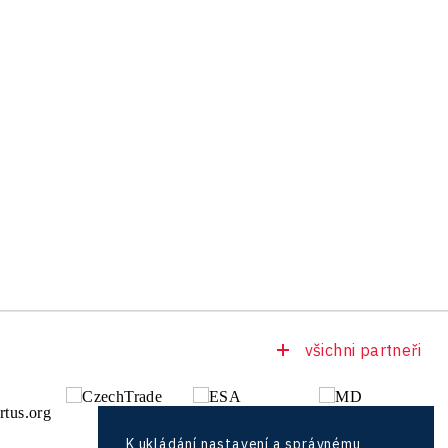
všichni partneři
K ukládání nastavení a správnému