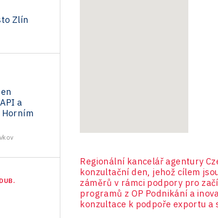
to Zlín
den
 API a
v Horním
avkov
Regionální kancelář agentury Cz
konzultační den, jehož cílem jso
DUB.
záměrů v rámci podpory pro začín
programů z OP Podnikání a inov
konzultace k podpoře exportu a 