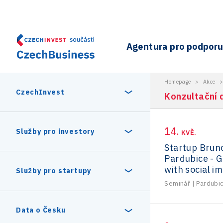
Agentura pro podporu 
Homepage
>
Akce
CzechInvest
Konzultační 
14.
O nás
Služby pro investory
KVĚ.
Startup Brun
Pardubice - G
Organizační struktura
30 let CzechInvestu
with social i
Statistika investičních projektů
Služby pro startupy
Interní projekty
Seminář
|
Pardubi
Vedení agentury CzechInvest
Program Digitální Evropa
Investiční pobídky a dotace
Czechia Dealroom
Data o Česku