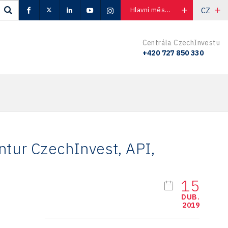
CZ
Hlavní město Praha
Centrála CzechInvestu
+420 727 850 330
ntur CzechInvest, API,
15
DUB.
2019