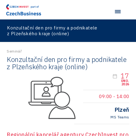
Consulting
Data services
Devices
Konzultační den pro firmy a podnikatele
z Plzeňského kraje (online)
Infrastructure
Logic/MaaS
Seminář
Konzultační den pro firmy a podnikatele
R&D
z Plzeňského kraje (online)
Security
17
ÚNO.
Vehicles
2026
09:00
-
14:00
Plzeň
MS Teams
Regionální kancelář agentury CzechInvest pro