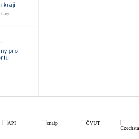
 kraji
ežany
.
dny pro
rtu