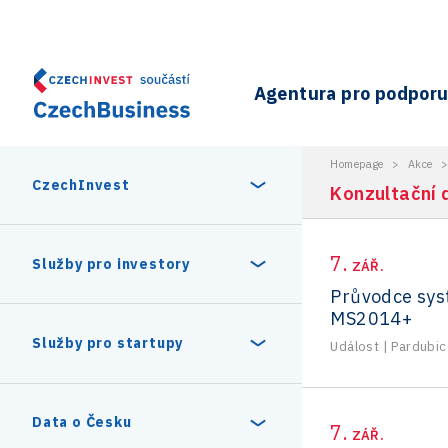
Agentura pro podporu 
Homepage
>
Akce
CzechInvest
Konzultační 
7.
O nás
Služby pro investory
ZÁŘ.
Průvodce sy
MS2014+
Organizační struktura
30 let CzechInvestu
Statistika investičních projektů
Služby pro startupy
Událost
|
Pardubic
Interní projekty
Vedení agentury CzechInvest
Program Digitální Evropa
Investiční pobídky a dotace
Czechia Dealroom
Data o Česku
7.
ZÁŘ.