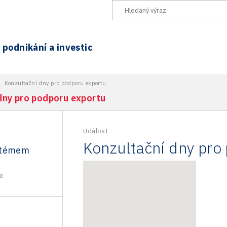
podnikání a investic
>
Konzultační dny pro podporu exportu
dny pro podporu exportu
Událost
Konzultační dny pro
stémem
e