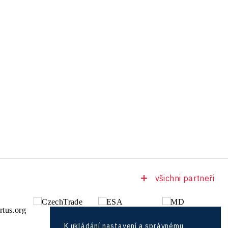
všichni partneři
K ukládání nastavení a správnému