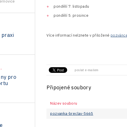
ernovice
pondělí 7. listopadu
pondělí 5. prosince
 praxi
Více informací nelznete v přiložené
pozvánc
.
poslat e-mailem
dny pro
rtu
Připojené soubory
Název souboru
pozvanka-breclav-5665
e