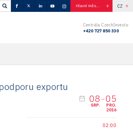
CZ
Hlavní město Praha
Centrála CzechInvestu
+420 727 850 330
 podporu exportu
08
05
SRP.
PRO.
2016
02:00