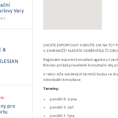
ační
arlovy Vary
Vary
CHCETE EXPORTOVAT A NEVÍTE JAK NA TO?
E &
V ZAHRANIČÍ? HLEDÁTE ODBĚRATELE ČI OBC
N
Regionální exportní konzultant agentury Cz
ILESIAN
Břeclav pořádá pravidelné konzultační dny 
V rámci níže uvedených termínů budou ve dru
individuální konzultace.
Termíny:
RO.
pondělí 8. srpna
dny pro
pondělí 5. září
rtu
pondělí 3. října