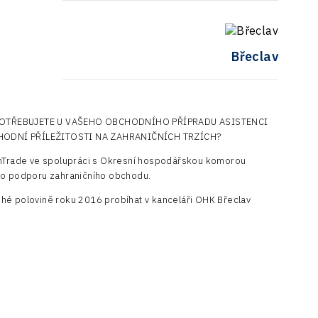
Břeclav
 POTŘEBUJETE U VAŠEHO OBCHODNÍHO PŘÍPRADU ASISTENCI
HODNÍ PŘÍLEŽITOSTI NA ZAHRANIČNÍCH TRZÍCH?
echTrade ve spolupráci s Okresní hospodářskou komorou
pro podporu zahraničního obchodu.
hé polovině roku 2016 probíhat v kanceláři OHK Břeclav