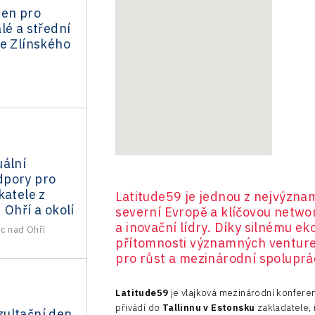
den pro
lé a střední
ze Zlínského
uální
dpory pro
katele z
Latitude59 je jednou z nejvýzna
 Ohří a okolí
severní Evropě a klíčovou netwo
a inovační lídry. Díky silnému ek
c nad Ohří
přítomnosti významných venture 
pro růst a mezinárodní spoluprác
Latitude59
je vlajková mezinárodní konfere
přivádí do
Tallinnu v Estonsku
zakladatele, 
ultační den