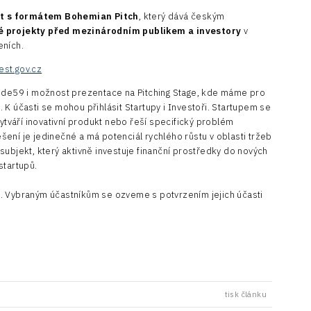
t s formátem Bohemian Pitch
, který dává českým
é projekty před mezinárodním publikem a investory
v
eních.
st.gov.cz
tude59 i možnost prezentace na Pitching Stage, kde máme pro
K účasti se mohou přihlásit Startupy i Investoři. Startupem se
vytváří inovativní produkt nebo řeší specifický problém
ení je jedinečné a má potenciál rychlého růstu v oblasti tržeb
subjekt, který aktivně investuje finanční prostředky do nových
startupů.
. Vybraným účastníkům se ozveme s potvrzením jejich účasti
tisk článku