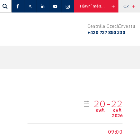
CZ
Hlavní město Praha
Centrála CzechInvestu
+420 727 850 330
20
22
KVĚ.
KVĚ.
2026
09:00