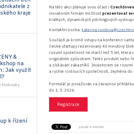
odnikatele z
Na této akci plánuje svou účast i
CzechInves
ského kraje
inovativním firmám možnost
prezentovat sv
krátkých, dynamických pitchingových vystoup
Kontaktní osoba:
katerina.rundova@czechinve
Součástí je kromě vstupu na konferenci Lati
české startupy rezervovaný 40 minutový blok. 
rozumí společnost ne starší než 5 let, která 
ŽENY &
originálním způsobem. Tento produkt nebo řeš
kshop na
a získávání zákazníků. Investorem se rozumí 
: Jak využít
a rychle rostoucích společností, zejména do 
l?
Formulář je považován za závaznou přihlášku
é Klobouky
do 1. 5. 2026.
Registrace
up k řízení
poslat e-mailem