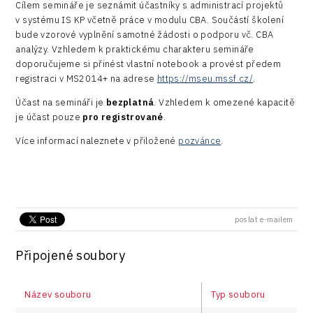
Road
Cílem semináře je seznámit účastníky s administrací projektů
v systému IS KP včetně práce v modulu CBA. Součástí školení
Technické vzdělávání
Connectivity
bude vzorové vyplnění samotné žádosti o podporu vč. CBA
analýzy. Vzhledem k praktickému charakteru semináře
Zaměstnanost
Consulting
doporučujeme si přinést vlastní notebook a provést předem
registraci v MS2014+ na adrese
https://mseu.mssf.cz/
.
Data services
Účast na semináři je
bezplatná
. Vzhledem k omezené kapacitě
Devices
je účast pouze
pro registrované
.
Infrastructure
Více informací naleznete v přiložené
pozvánce
.
Logic/MaaS
R&D
poslat e-mailem
Security
Vehicles
Připojené soubory
Název souboru
Typ souboru