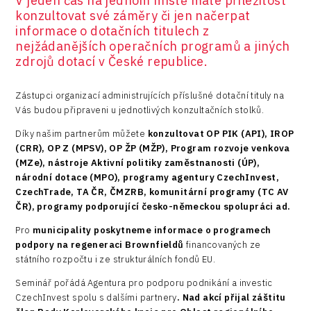
V jeden čas na jednom místě máte příležitost
konzultovat své záměry či jen načerpat
informace o dotačních titulech z
nejžádanějších operačních programů a jiných
zdrojů dotací v České republice.
Zástupci organizací administrujících příslušné dotační tituly na
Vás budou připraveni u jednotlivých konzultačních stolků.
Díky našim partnerům můžete
konzultovat OP PIK (API), IROP
(CRR), OP Z (MPSV), OP ŽP (MŽP), Program rozvoje venkova
(MZe), nástroje Aktivní politiky zaměstnanosti (ÚP),
národní dotace (MPO), programy agentury CzechInvest,
CzechTrade, TA ČR, ČMZRB, komunitární programy (TC AV
ČR), programy podporující česko-německou spolupráci ad.
Pro
municipality poskytneme informace o programech
podpory na regeneraci Brownfieldů
financovaných ze
státního rozpočtu i ze strukturálních fondů EU.
Seminář pořádá Agentura pro podporu podnikání a investic
CzechInvest spolu s dalšími partnery
. Nad akcí přijal záštitu