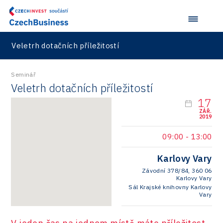
Rail
Pasportizace
Virtual Lab
Technická infrastruktura
Road
Technické vzdělávání
Connectivity
Veletrh dotačních příležitostí
Zaměstnanost
Consulting
Seminář
Data services
Veletrh dotačních příležitostí
Devices
17
ZÁŘ.
2019
Infrastructure
09:00
-
13:00
Logic/MaaS
R&D
Karlovy Vary
Závodní 378/84, 360 06
Security
Karlovy Vary
Sál Krajské knihovny Karlovy
Vehicles
Vary