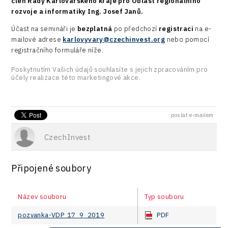
člen Rady Karlovarského kraje pro Oblast regionálního
rozvoje a informatiky Ing. ​Josef Janů.
Účast na semináři je
bezplatná
po předchozí
registraci
na e-
mailové adrese
k
arlovyvary@czechinvest.org
nebo pomocí
registračního formuláře níže.
Poskytnutím Vašich údajů souhlasíte s jejich zpracováním pro
účely realizace této marketingové akce.
poslat e-mailem
CzechInvest
Připojené soubory
Název souboru
Typ souboru
pozvanka-VDP_17_9_2019
PDF