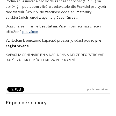
Technické vzdělávání
Podnikání a inovace pro konkurenceschopnost (OP PIK) se
Connectivity
správným postupem výběru dodavatele dle Pravidel pro výběr
Zaměstnanost
dodavatelů. Školit bude zástupce oddělení metodiky
Consulting
strukturálních fondů z agentury CzechInvest.
Data services
Účast na semináři je
bezplatná
. Více informací naleznete v
přiložené
pozvánce
.
Devices
Vzhledem k omezené kapacitě prostor je účast pouze
pro
Infrastructure
registrované
.
Logic/MaaS
KAPACITA SEMINÁŘE BYLA NAPLNĚNA A NELZE REGISTROVAT
DALŠÍ ZÁJEMCE. DĚKUJEME ZA POCHOPENÍ.
R&D
Security
Vehicles
poslat e-mailem
Připojené soubory