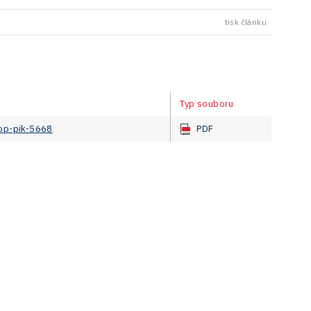
tisk článku
Typ souboru
-op-pik-5668
PDF