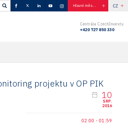
CZ
Hlavní město Praha
Centrála CzechInvestu
+420 727 850 330
nitoring projektu v OP PIK
10
SRP.
2016
02:00
-
01:59