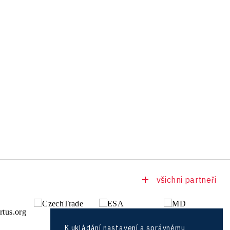
všichni partneři
K ukládání nastavení a správnému