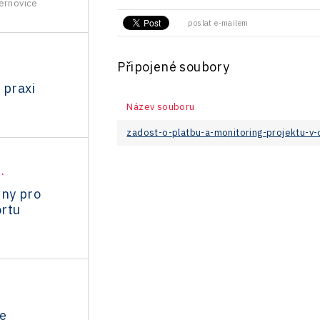
ernovice
poslat e-mailem
Připojené soubory
 praxi
Název souboru
zadost-o-platbu-a-monitoring-projektu-v
.
dny pro
rtu
e