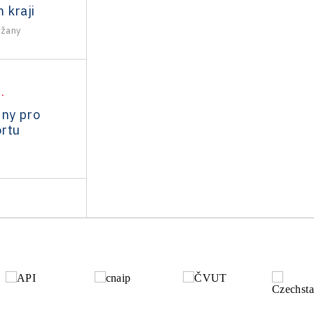
 kraji
ežany
.
dny pro
rtu