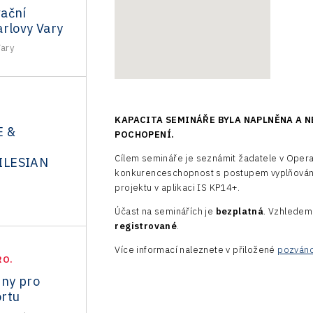
ační
arlovy Vary
Vary
KAPACITA SEMINÁŘE BYLA NAPLNĚNA A N
E &
POCHOPENÍ.
N
Cílem semináře je seznámit žadatele v Oper
ILESIAN
konkurenceschopnost s postupem vyplňování 
projektu v aplikaci IS KP14+.
Účast na seminářích je
bezplatná
. Vzhledem
registrované
.
Více informací naleznete v přiložené
pozván
RO.
dny pro
rtu