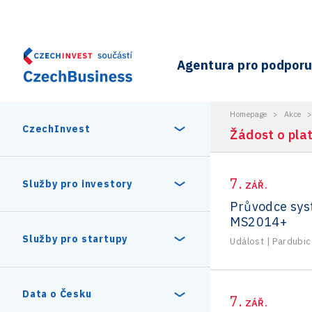
Agentura pro podporu 
Homepage
>
Akce
CzechInvest
Žádost o pla
7.
O nás
Služby pro investory
ZÁŘ.
Průvodce sy
MS2014+
Organizační struktura
30 let CzechInvestu
Statistika investičních projektů
Služby pro startupy
Událost
|
Pardubic
Interní projekty
Vedení agentury CzechInvest
Program Digitální Evropa
Investiční pobídky a dotace
Czechia Dealroom
Data o Česku
7.
ZÁŘ.