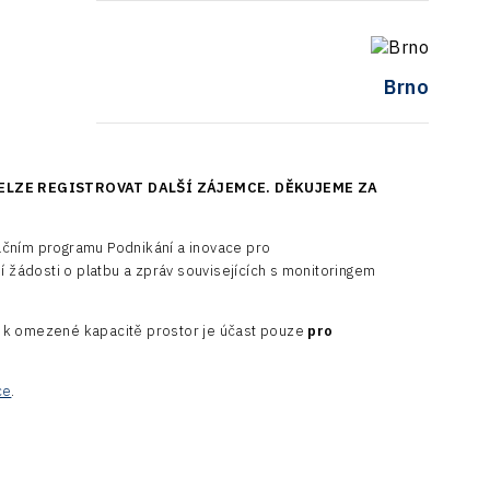
Brno
ELZE REGISTROVAT DALŠÍ ZÁJEMCE. DĚKUJEME ZA
ačním programu Podnikání a inovace pro
žádosti o platbu a zpráv souvisejících s monitoringem
 k omezené kapacitě prostor je účast pouze
pro
ce
.