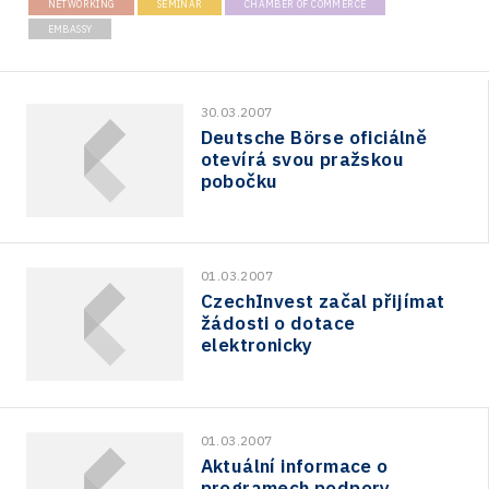
Technická infrastruktura
NETWORKING
SEMINAR
CHAMBER OF COMMERCE
Road
EMBASSY
Technické vzdělávání
Connectivity
Zaměstnanost
Consulting
30.03.2007
Deutsche Börse oficiálně
Data services
otevírá svou pražskou
pobočku
Devices
Infrastructure
Logic/MaaS
01.03.2007
CzechInvest začal přijímat
R&D
žádosti o dotace
elektronicky
Security
Vehicles
01.03.2007
Aktuální informace o
programech podpory