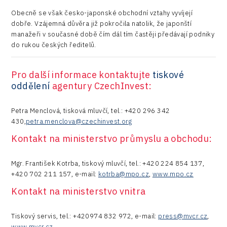
Obecně se však česko-japonské obchodní vztahy vyvíjejí
dobře. Vzájemná důvěra již pokročila natolik, že japonští
manažeři v současné době čím dál tím častěji předávají podniky
do rukou českých ředitelů.
Pro další informace kontaktujte
tiskové
oddělení
agentury CzechInvest:
Petra Menclová, tisková mluvčí, tel.: +420 296 342
430,
petra.menclova@czechinvest.org
Kontakt na ministerstvo průmyslu a obchodu:
Mgr. František Kotrba, tiskový mluvčí, tel.: +420 224 854 137,
+420 702 211 157, e-mail:
kotrba@mpo.cz
,
www.mpo.cz
Kontakt na ministerstvo vnitra
Tiskový servis, tel.: +420974 832 972, e-mail:
press@mvcr.cz
,
www.mvcr.cz