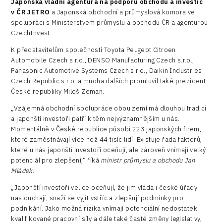
Japonská vládní agentura na podporu obchodu a investic
v ČR JETRO
a Japonská obchodní a průmyslová komora ve
spolupráci s Ministerstvem průmyslu a obchodu ČR a agenturou
CzechInvest.
K představitelům společností Toyota Peugeot Citroen
Automobile Czech s.r.o., DENSO Manufacturing Czech s.r.o.,
Panasonic Automotive Systems Czech s.r.o., Daikin Industries
Czech Republic s.r.o. a mnoha dalších promluvil také prezident
České republiky Miloš Zeman.
„Vzájemná obchodní spolupráce obou zemí má dlouhou tradici
a japonští investoři patří k těm nejvýznamnějším u nás.
Momentálně v České republice působí 223 japonských firem,
které zaměstnávají více než 44 tisíc lidí. Existuje řada faktorů,
které u nás japonští investoři oceňují, ale zároveň vnímají velký
potenciál pro zlepšení,“ říká
ministr průmyslu a obchodu Jan
Mládek
.
„Japonští investoři velice oceňují, že jim vláda i české úřady
naslouchají, snaží se vyjít vstříc a zlepšují podmínky pro
podnikání. Jako možná rizika vnímají potenciální nedostatek
kvalifikované pracovní síly a dále také časté změny legislativy,