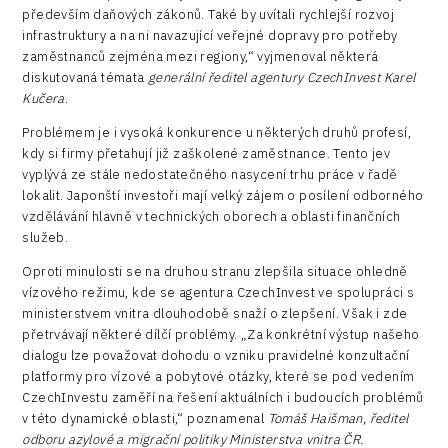
především daňových zákonů. Také by uvítali rychlejší rozvoj
infrastruktury a na ni navazující veřejné dopravy pro potřeby
zaměstnanců zejména mezi regiony,“ vyjmenoval některá
diskutovaná témata
generální ředitel agentury CzechInvest Karel
Kučera
.
Problémem je i vysoká konkurence u některých druhů profesí,
kdy si firmy přetahují již zaškolené zaměstnance. Tento jev
vyplývá ze stále nedostatečného nasycení trhu práce v řadě
lokalit. Japonští investoři mají velký zájem o posílení odborného
vzdělávání hlavně v technických oborech a oblasti finančních
služeb.
Oproti minulosti se na druhou stranu zlepšila situace ohledně
vízového režimu, kde se agentura CzechInvest ve spolupráci s
ministerstvem vnitra dlouhodobě snaží o zlepšení. Však i zde
přetrvávají některé dílčí problémy. „Za konkrétní výstup našeho
dialogu lze považovat dohodu o vzniku pravidelné konzultační
platformy pro vízové a pobytové otázky, které se pod vedením
CzechInvestu zaměří na řešení aktuálních i budoucích problémů
v této dynamické oblasti,“ poznamenal
Tomáš
Haišman, ředitel
odboru azylové a migrační politiky Ministerstva vnitra ČR.