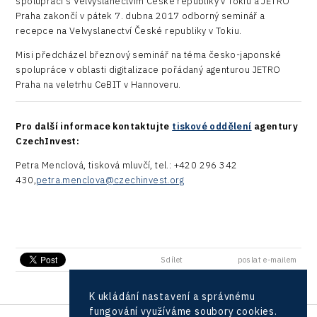
spolupráci s Velvyslanectvím České republiky v Tokiu a JETRO
Praha zakončí v pátek 7. dubna 2017 odborný seminář a
recepce na Velvyslanectví České republiky v Tokiu.
Misi předcházel březnový seminář na téma česko-japonské
spolupráce v oblasti digitalizace pořádaný agenturou JETRO
Praha na veletrhu CeBIT v Hannoveru.
Pro další informace kontaktujte
tiskové oddělení
agentury
CzechInvest:
Petra Menclová, tisková mluvčí, tel.: +420 296 342
430,
petra.menclova@czechinvest.org
poslat e-mailem
Sdílet
K ukládání nastavení a správnému
fungování využíváme soubory cookies.