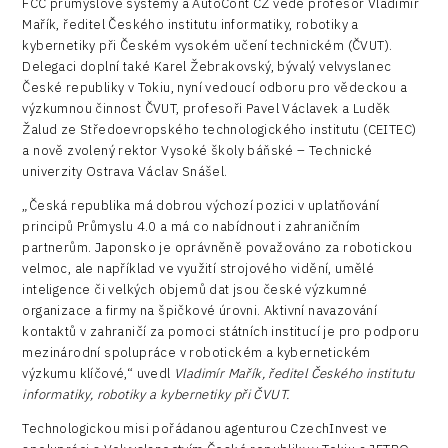
FCC průmyslové systémy a AutoCont CZ vede profesor Vladimír
Mařík, ředitel Českého institutu informatiky, robotiky a
kybernetiky při Českém vysokém učení technickém (ČVUT).
Delegaci doplní také Karel Žebrakovský, bývalý velvyslanec
České republiky v Tokiu, nyní vedoucí odboru pro vědeckou a
výzkumnou činnost ČVUT, profesoři Pavel Václavek a Luděk
Žalud ze Středoevropského technologického institutu (CEITEC)
a nově zvolený rektor Vysoké školy báňské – Technické
univerzity Ostrava Václav Snášel.
„Česká republika má dobrou výchozí pozici v uplatňování
principů Průmyslu 4.0 a má co nabídnout i zahraničním
partnerům. Japonsko je oprávněně považováno za robotickou
velmoc, ale například ve využití strojového vidění, umělé
inteligence či velkých objemů dat jsou české výzkumné
organizace a firmy na špičkové úrovni. Aktivní navazování
kontaktů v zahraničí za pomoci státních institucí je pro podporu
mezinárodní spolupráce v robotickém a kybernetickém
výzkumu klíčové,“ uvedl
Vladimír Mařík, ředitel Českého institutu
informatiky, robotiky a kybernetiky při ČVUT.
Technologickou misi pořádanou agenturou CzechInvest ve