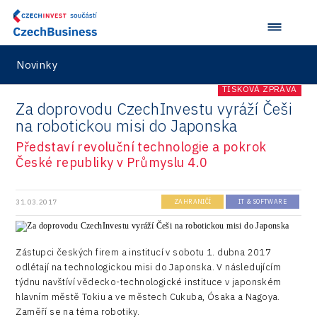
Vehicles
Novinky
TISKOVÁ ZPRÁVA
Za doprovodu CzechInvestu vyráží Češi
na robotickou misi do Japonska
Představí revoluční technologie a pokrok
České republiky v Průmyslu 4.0
31.03.2017
ZAHRANIČÍ
IT & SOFTWARE
Zástupci českých firem a institucí v sobotu 1. dubna 2017
odlétají na technologickou misi do Japonska. V následujícím
týdnu navštíví vědecko-technologické instituce v japonském
hlavním městě Tokiu a ve městech Cukuba, Ósaka a Nagoya.
Zaměří se na téma robotiky.