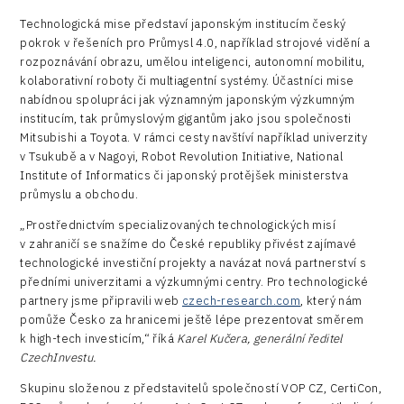
Technologická mise představí japonským institucím český
pokrok v řešeních pro Průmysl 4.0, například strojové vidění a
rozpoznávání obrazu, umělou inteligenci, autonomní mobilitu,
kolaborativní roboty či multiagentní systémy. Účastníci mise
nabídnou spolupráci jak významným japonským výzkumným
institucím, tak průmyslovým gigantům jako jsou společnosti
Mitsubishi a Toyota. V rámci cesty navštíví například univerzity
v Tsukubě a v Nagoyi, Robot Revolution Initiative, National
Institute of Informatics či japonský protějšek ministerstva
průmyslu a obchodu.
„Prostřednictvím specializovaných technologických misí
v zahraničí se snažíme do České republiky přivést zajímavé
technologické investiční projekty a navázat nová partnerství s
předními univerzitami a výzkumnými centry. Pro technologické
partnery jsme připravili web
czech-research.com
, který nám
pomůže Česko za hranicemi ještě lépe prezentovat směrem
k high-tech investicím,“ říká
Karel Kučera, generální ředitel
CzechInvestu.
Skupinu složenou z představitelů společností VOP CZ, CertiCon,