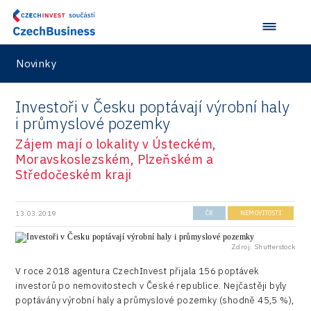
Data services
Devices
Novinky
Infrastructure
Logic/MaaS
Investoři v Česku poptávají výrobní haly
R&D
i průmyslové pozemky
Zájem mají o lokality v Ústeckém,
Security
Moravskoslezském, Plzeňském a
Středočeském kraji
Vehicles
13.03.2019
ČR
NEMOVITOSTI
Zdroj: Shutterstock
V roce 2018 agentura CzechInvest přijala 156 poptávek
investorů po nemovitostech v České republice. Nejčastěji byly
poptávány výrobní haly a průmyslové pozemky (shodně 45,5 %),