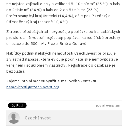
2
se nejvíce zajímali o haly o velikosti 5–10 tisíc m
(25 %), o haly
2
2
do 2 tisíc m
(24 %) a haly od 2 do 5 tisíc m
(23 %).
Preferovaný byl kraj Ústecký (14,4 %), dále pak Plzeňský a
Středočeský kraj (shodně 10,4 %).
Z trendu předešlých let nevybočuje poptávka po kancelářských
prostorech. Investoři nejčastěji poptávali kancelářské prostory
2
o rozloze do 500 m
v Praze, Brně a Ostravě.
Nabídky podnikatelských nemovitostí CzechInvest připravuje
z vlastní databáze, která eviduje podnikatelské nemovitosti ve
veřejném i soukromém vlastnictví. Registrace do databáze je
bezplatná.
Zájemci pro ni mohou využít e-mailového kontaktu
nemovitosti@czechinvest.org
.
poslat e-mailem
CzechInvest