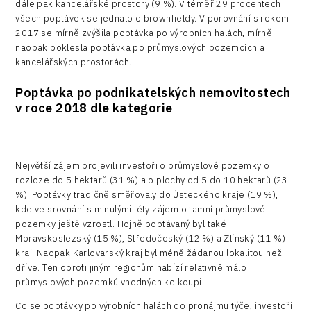
dále pak kancelářské prostory (9 %). V téměř 29 procentech
všech poptávek se jednalo o brownfieldy. V porovnání s rokem
2017 se mírně zvýšila poptávka po výrobních halách, mírně
naopak poklesla poptávka po průmyslových pozemcích a
kancelářských prostorách.
Poptávka po podnikatelských nemovitostech
v roce 2018 dle kategorie
Největší zájem projevili investoři o průmyslové pozemky o
rozloze do 5 hektarů (31 %) a o plochy od 5 do 10 hektarů (23
%). Poptávky tradičně směřovaly do Ústeckého kraje (19 %),
kde ve srovnání s minulými léty zájem o tamní průmyslové
pozemky ještě vzrostl. Hojně poptávaný byl také
Moravskoslezský (15 %), Středočeský (12 %) a Zlínský (11 %)
kraj. Naopak Karlovarský kraj byl méně žádanou lokalitou než
dříve. Ten oproti jiným regionům nabízí relativně málo
průmyslových pozemků vhodných ke koupi.
Co se poptávky po výrobních halách do pronájmu týče, investoři