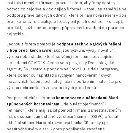
Security
instituty i menšími firmami pracují na tom, aby firmy dostaly
pomoc co nejdříve a v co nejlepší formě. K tomu se zaměřuje na
Vehicles
podporu právě takových odvětví, která přináší nová řešení v boji
proti koronaviru a usiluje o to, aby byl jejich obchodní koncept,
produkt, služba nebo projekt připravený k uvedení do praxe co
nejrychleji.
Jednou z forem pomoci je
podpora technologických řešení
v boji proti koronaviru
jako jsou výzkum, vývoj, inovativní
výroba nebo studie, které se věnují tématům souvisejícím
s pandemií COVID19. Jedná se o programy Technologické
agentury ČR, nástroje podpory na úrovni EU a další programy,
které pomohou například s rychlým financováním nových
inovativních řešení, technologií ale i s pořízením materiálu pro
výrobu ochranných a zdravotnických prostředků.
Podpora přichází i formou
kompenzace a náhradami škod
způsobených koronavirem
. Jde o nástroje finanční i
nefinanční, které mají za cíl pomoct firmám, zaměstnavatelům
nebo osobám samostatně výdělečně činným (OSVČ) přestát
aktuální situaci. Národní rozvojová banka ČR poskytuje
bezúročné úvěry a záruky pro podnikatele zasažené