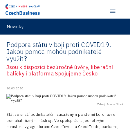
Průmyslová zóna
Drones
Kaleido
Konference Potenciál místní ekonomiky 2018
Příhraničí
Manufacturing
LAM-X
Představení průběžného pokroku projektu
Společenská odpovědnost
Novinky
Rail
Pasportizace
Virtual Lab
Technická infrastruktura
Road
Podpora státu v boji proti COVID19.
Technické vzdělávání
Jakou pomoc mohou podnikatelé
Connectivity
využít?
Zaměstnanost
Consulting
Jsou k dispozici bezúročné úvěry, liberační
balíčky i platforma Spojujeme Česko
Data services
Devices
30.03.2020
Infrastructure
Zdroj: Adobe Stock
Logic/MaaS
Stát se snaží podnikatelům zasaženým pandemií koronaviru
R&D
pomáhat různými nástroji. Ve spolupráci s jednotlivými
ministerstvy, agenturami CzechInvest a CzechTrade, bankami,