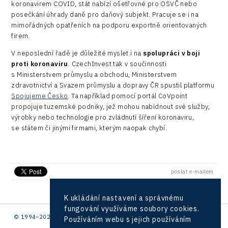
koronavirem COVID, stát nabízí ošetřovné pro OSVČ nebo
posečkání úhrady daně pro daňový subjekt. Pracuje se i na
mimořádných opatřeních na podporu exportně orientovaných
firem.
V neposlední řadě je důležité myslet i na
spolupráci v boji
proti koronaviru
. CzechInvest tak v součinnosti
s Ministerstvem průmyslu a obchodu, Ministerstvem
zdravotnictví a Svazem průmyslu a dopravy ČR spustil platformu
Spojujeme Česko
. Ta například pomocí portál CoVpoint
propojuje tuzemské podniky, jež mohou nabídnout své služby,
výrobky nebo technologie pro zvládnutí šíření koronaviru,
se státem či jinými firmami, kterým naopak chybí.
poslat e-mailem
K ukládání nastavení a správnému
fungování využíváme soubory cookies.
© 1994–2026 CzechInvest | .
Používáním webu s jejich používáním