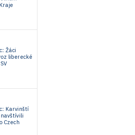
Kraje
c: Žáci
voz liberecké
MSV
c: Karvinští
navštívili
o Czech