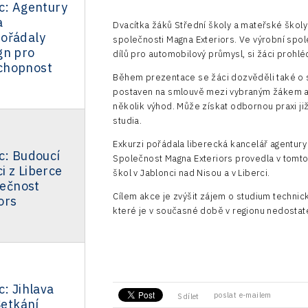
c: Agentury
a
Dvacítka žáků Střední školy a mateřské školy
ořádaly
společnosti Magna Exteriors. Ve výrobní spol
gn pro
dílů pro automobilový průmysl, si žáci prohléd
chopnost
Během prezentace se žáci dozvěděli také o st
postaven na smlouvě mezi vybraným žákem a 
několik výhod. Může získat odbornou praxi ji
studia.
Exkurzi pořádala liberecká kancelář agentury
c: Budoucí
Společnost Magna Exteriors provedla v tomto
i z Liberce
škol v Jablonci nad Nisou a v Liberci.
lečnost
Cílem akce je zvýšit zájem o studium technický
ors
které je v současné době v regionu nedostat
c: Jihlava
poslat e-mailem
Sdílet
Setkání