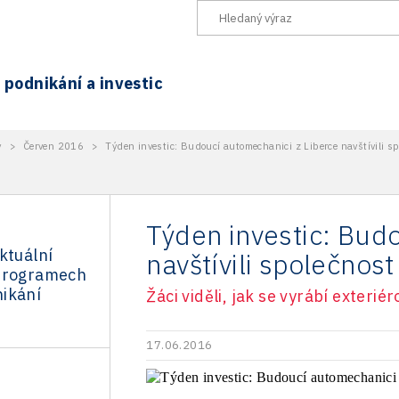
podnikání a investic
y
>
Červen 2016
>
Týden investic: Budoucí automechanici z Liberce navštívili s
Týden investic: Bud
ktuální
navštívili společnos
programech
ikání
Žáci viděli, jak se vyrábí exterié
17.06.2016