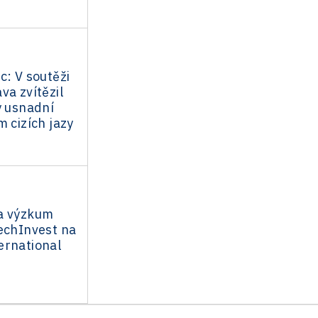
c: V soutěži
va zvítězil
ý usnadní
m cizích jazy
a výzkum
echInvest na
ernational