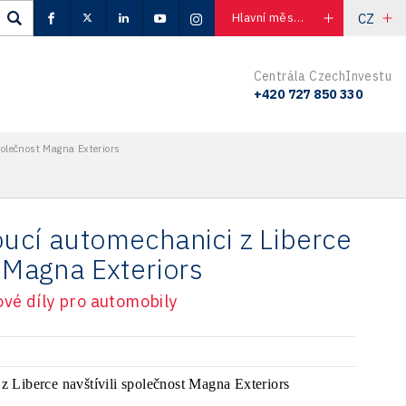
CZ
Hlavní město Praha
Centrála CzechInvestu
+420 727 850 330
polečnost Magna Exteriors
oucí automechanici z Liberce
t Magna Exteriors
rové díly pro automobily