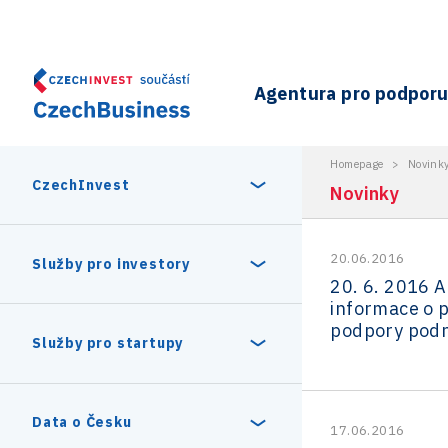
Agentura pro podporu 
Homepage
>
Novink
CzechInvest
Novinky
20.06.2016
O nás
Služby pro investory
20. 6. 2016 A
informace o 
Organizační struktura
podpory podn
30 let CzechInvestu
Statistika investičních projektů
Služby pro startupy
Interní projekty
Vedení agentury CzechInvest
Program Digitální Evropa
Investiční pobídky a dotace
Czechia Dealroom
Data o Česku
17.06.2016