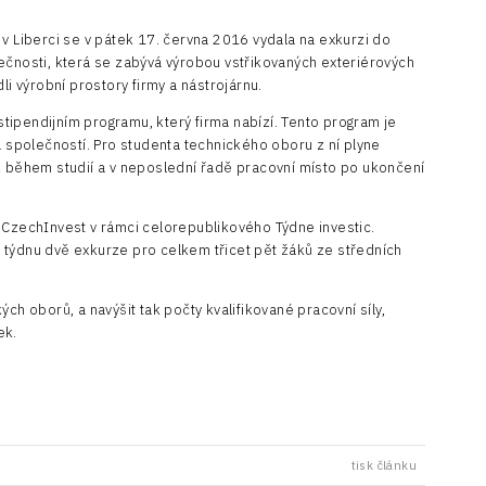
 v Liberci se v pátek 17. června 2016 vydala na exkurzi do
ečnosti, která se zabývá výrobou vstřikovaných exteriérových
li výrobní prostory firmy a nástrojárnu.
ipendijním programu, který firma nabízí. Tento program je
společností. Pro studenta technického oboru z ní plyne
ž během studií a v neposlední řadě pracovní místo po ukončení
 CzechInvest v rámci celorepublikového Týdne investic.
 týdnu dvě exkurze pro celkem třicet pět žáků ze středních
ch oborů, a navýšit tak počty kvalifikované pracovní síly,
ek.
tisk článku