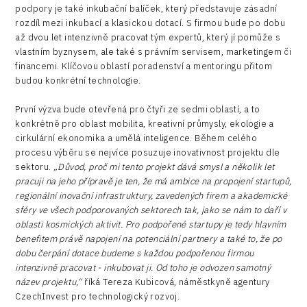
podpory je také inkubační balíček, který představuje zásadní
rozdíl mezi inkubací a klasickou dotací. S firmou bude po dobu
až dvou let intenzivně pracovat tým expertů, který jí pomůže s
vlastním byznysem, ale také s právním servisem, marketingem či
financemi. Klíčovou oblastí poradenství a mentoringu přitom
budou konkrétní technologie.
První výzva bude otevřená pro čtyři ze sedmi oblastí, a to
konkrétně pro oblast mobilita, kreativní průmysly, ekologie a
cirkulární ekonomika a umělá inteligence. Během celého
procesu výběru se nejvíce posuzuje inovativnost projektu dle
sektoru.
„Důvod, proč mi tento projekt dává smysl a několik let
pracuji na jeho přípravě je ten, že má ambice na propojení startupů,
regionální inovační infrastruktury, zavedených firem a akademické
sféry ve všech podporovaných sektorech tak, jako se nám to daří v
oblasti kosmických aktivit. Pro podpořené startupy je tedy hlavním
benefitem právě napojení na potenciální partnery a také to, že po
dobu čerpání dotace budeme s každou podpořenou firmou
intenzivně pracovat - inkubovat ji. Od toho je odvozen samotný
název projektu,“
říká Tereza Kubicová, náměstkyně agentury
CzechInvest pro technologický rozvoj.