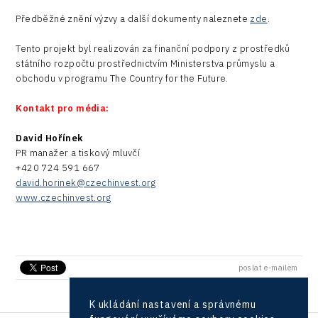
Předběžné znění výzvy a další dokumenty naleznete
zde
.
Tento projekt byl realizován za finanční podpory z prostředků
státního rozpočtu prostřednictvím Ministerstva průmyslu a
obchodu v programu The Country for the Future.
Kontakt pro média:
David Hořínek
PR manažer a tiskový mluvčí
+420 724 591 667
david.horinek@czechinvest.org
www.czechinvest.org
poslat e-mailem
K ukládání nastavení a správnému