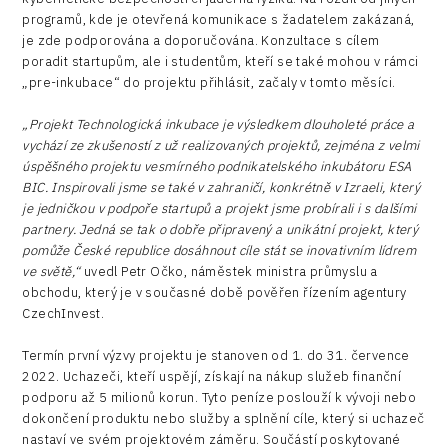
programů, kde je otevřená komunikace s žadatelem zakázaná,
je zde podporována a doporučována. Konzultace s cílem
poradit startupům, ale i studentům, kteří se také mohou v rámci
„pre-inkubace“ do projektu přihlásit, začaly v tomto měsíci.
„Projekt Technologická inkubace je výsledkem dlouholeté práce a
vychází ze zkušeností z už realizovaných projektů, zejména z velmi
úspěšného projektu vesmírného podnikatelského inkubátoru ESA
BIC. Inspirovali jsme se také v zahraničí, konkrétně v Izraeli, který
je jedničkou v podpoře startupů a projekt jsme probírali i s dalšími
partnery. Jedná se tak o dobře připravený a unikátní projekt, který
pomůže České republice dosáhnout cíle stát se inovativním lídrem
ve světě,“
uvedl Petr Očko, náměstek ministra průmyslu a
obchodu, který je v současné době pověřen řízením agentury
CzechInvest.
Termín první výzvy projektu je stanoven od 1. do 31. července
2022. Uchazeči, kteří uspějí, získají na nákup služeb finanční
podporu až 5 milionů korun. Tyto peníze poslouží k vývoji nebo
dokončení produktu nebo služby a splnění cíle, který si uchazeč
nastaví ve svém projektovém záměru. Součástí poskytované