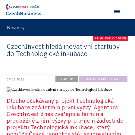
Novinky
TISKOVÁ ZPRÁVA
CzechInvest hledá inovativní startupy
do Technologické inkubace
09.06.2022
STARTUP
TECHNOLOGICKÁ INKUBACE
Dlouho očekávaný projekt Technologická
inkubace zná termín první výzvy. Agentura
CzechInvest dnes zveřejnila termín a
předběžné znění výzvy pro příjem žádostí do
projektu Technologická inkubace, který
pomůže České republice stát se inovativním