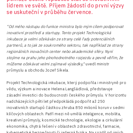
lídrem ve světě. Příjem žádostí do první výzvy
se uskuteční v průběhu července.
“Od mého nástupu do funkce ministra bylo mým cílem podporovat
inovativní prostředí a startupy. Tento projekt Technologická
inkubace je velmi očekáván ze strany celé řady potenciálních
partnerů, a to jak ze soukromého sektoru, tak například ze strany
regionálních inovačních center nebo akademické sféry. Nyní
stojíme na prahu jeho plnohodnotného rozjezdu a pevně věřím, že
můžeme očekávat velmi zajímavé výsledky,"
uvedl ministr
průmyslu a obchodu Jozef Síkela.
Projekt Technologická inkubace, který podpořila i ministryně pro
vědu, výzkum a inovace Helena Langšádlová, představuje
zásadní investici do budoucnosti českého průmyslu. V horizontu
nadcházejících pěti let předpokládá podpořit až 250
inovativních startupů částkou zhruba 850 milionů korun v sedmi
klíčových oblastech. Patří mezi ně umělá inteligence, mobilita,
kreativní průmysly, kosmické technologie, ekologie a cirkulární
ekonomika, chytrá řešení v oblastech zdravotnictví, farmacie,
kybernetické bezpečnosti či jaderná fyzika. Na rozdíl od jiných