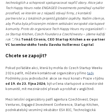
technologiích a schopnosti spolupracovat napříč obory. Akce jako
Tech Happy Hours nebo ENGAGED Investments pomáhají vytvářet
prostředí, ve kterém se z nápadů stávají firmy, z kontaktů
partnerství a z lokálních projektů globální úspěchy. Naším cílem je,
aby Praha byla přirozeným místem setkávání evropské startupové
komunity. Proto do organizace Tech Happy Hours my organizátoři –
ze Startup Kitchen, Czech Founders a CzechInvestu – jdeme každý
rok “,
říká
Tomáš Cironis, CEO Startup Kitchen a ex-partner
VC lucemburského fondu Ilavska Vuillermoz Capital
.
Chcete se zapojit?
Pokud pořádáte akci, která by mohla do Czech Startup Weeku
2026 patřit, můžete kontaktovat organizátory přímo
tady
.
Podmínky jsou jednoduché: akce se musí konat v Praze v týdnu
od 19. do 23. října 2026
, být určena startupové a investorské
komunitě, mít mezinárodní přesah a probíhat v angličtině.
Mezi letošní organizátory patří agentura CzechInvest, Depo
Ventures, Engaged Investment Conference, Startup Kitchen,
podnikatelský vesmírný inkubátor ESA BIC, Technologická