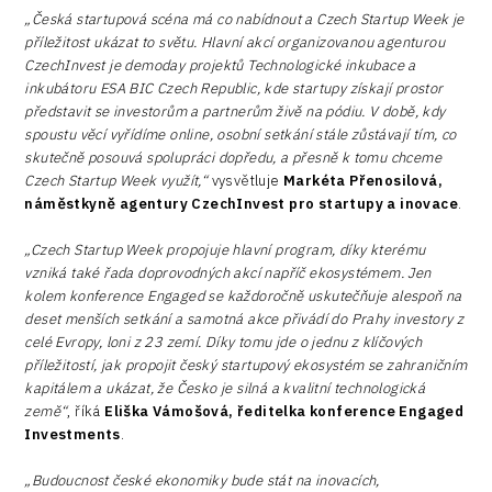
„Česká startupová scéna má co nabídnout a Czech Startup Week je
příležitost ukázat to světu. Hlavní akcí organizovanou agenturou
CzechInvest je demoday projektů Technologické inkubace a
inkubátoru ESA BIC Czech Republic, kde startupy získají prostor
představit se investorům a partnerům živě na pódiu. V době, kdy
spoustu věcí vyřídíme online, osobní setkání stále zůstávají tím, co
skutečně posouvá spolupráci dopředu, a přesně k tomu chceme
Czech Startup Week využít,“
vysvětluje
Markéta Přenosilová,
náměstkyně agentury CzechInvest pro startupy a inovace
.
„Czech Startup Week propojuje hlavní program, díky kterému
vzniká také řada doprovodných akcí napříč ekosystémem. Jen
kolem konference Engaged se každoročně uskutečňuje alespoň na
deset menších setkání a samotná akce přivádí do Prahy investory z
celé Evropy, loni z 23 zemí. Díky tomu jde o jednu z klíčových
příležitostí, jak propojit český startupový ekosystém se zahraničním
kapitálem a ukázat, že Česko je silná a kvalitní technologická
země“
, říká
Eliška Vámošová, ředitelka konference Engaged
Investments
.
„Budoucnost české ekonomiky bude stát na inovacích,