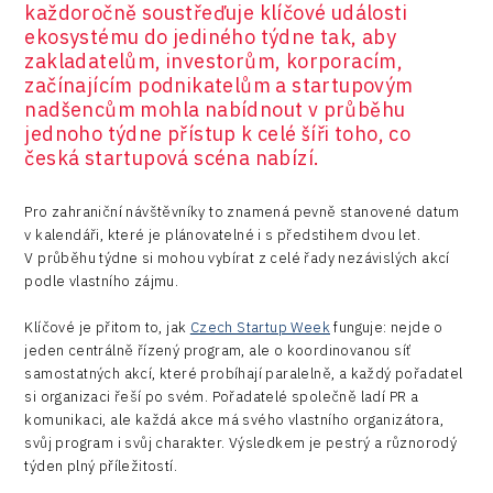
každoročně soustřeďuje klíčové události
ekosystému do jediného týdne tak, aby
zakladatelům, investorům, korporacím,
začínajícím podnikatelům a startupovým
nadšencům mohla nabídnout v průběhu
jednoho týdne přístup k celé šíři toho, co
česká startupová scéna nabízí.
Pro zahraniční návštěvníky to znamená pevně stanovené datum
v kalendáři, které je plánovatelné i s předstihem dvou let.
V průběhu týdne si mohou vybírat z celé řady nezávislých akcí
podle vlastního zájmu.
Klíčové je přitom to, jak
Czech Startup Week
funguje: nejde o
jeden centrálně řízený program, ale o koordinovanou síť
samostatných akcí, které probíhají paralelně, a každý pořadatel
si organizaci řeší po svém. Pořadatelé společně ladí PR a
komunikaci, ale každá akce má svého vlastního organizátora,
svůj program i svůj charakter. Výsledkem je pestrý a různorodý
týden plný příležitostí.