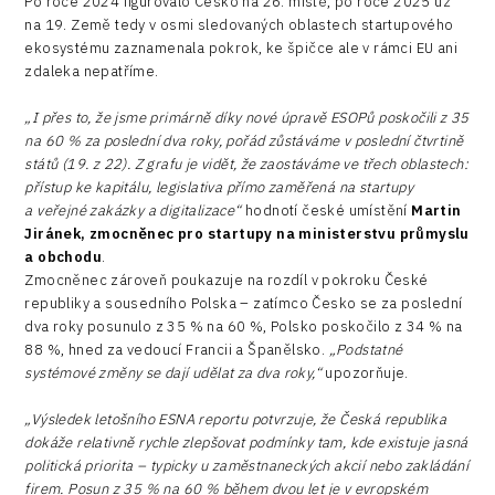
Po roce 2024 figurovalo Česko na 26. místě, po roce 2025 už
na 19. Země tedy v osmi sledovaných oblastech startupového
ekosystému zaznamenala pokrok, ke špičce ale v rámci EU ani
zdaleka nepatříme.
„I přes to, že jsme primárně díky nové úpravě ESOPů poskočili z 35
na 60 % za poslední dva roky, pořád zůstáváme v poslední čtvrtině
států (19. z 22). Z grafu je vidět, že zaostáváme ve třech oblastech:
přístup ke kapitálu, legislativa přímo zaměřená na startupy
a veřejné zakázky a digitalizace“
hodnotí české umístění
Martin
Jiránek, zmocněnec pro startupy na ministerstvu průmyslu
a obchodu
.
Zmocněnec zároveň poukazuje na rozdíl v pokroku České
republiky a sousedního Polska – zatímco Česko se za poslední
dva roky posunulo z 35 % na 60 %, Polsko poskočilo z 34 % na
88 %, hned za vedoucí Francii a Španělsko.
„Podstatné
systémové změny se dají udělat za dva roky,“
upozorňuje.
„Výsledek letošního ESNA reportu potvrzuje, že Česká republika
dokáže relativně rychle zlepšovat podmínky tam, kde existuje jasná
politická priorita – typicky u zaměstnaneckých akcií nebo zakládání
firem. Posun z 35 % na 60 % během dvou let je v evropském