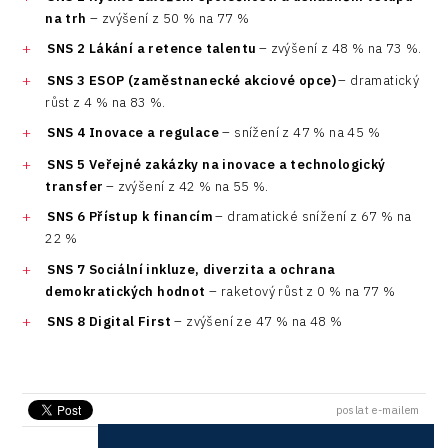
na trh
– zvýšení z 50 % na 77 %
SNS 2 Lákání a retence talentu
– zvýšení z 48 % na 73 %.
SNS 3 ESOP (zaměstnanecké akciové opce)
– dramatický
růst z 4 % na 83 %.
SNS 4 Inovace a regulace
– snížení z 47 % na 45 %
SNS 5 Veřejné zakázky na inovace a technologický
transfer
– zvýšení z 42 % na 55 %.
SNS 6 Přístup k financím
– dramatické snížení z 67 % na
22 %
SNS 7 Sociální inkluze, diverzita a ochrana
demokratických hodnot
– raketový růst z 0 % na 77 %
SNS 8 Digital First
– zvýšení ze 47 % na 48 %
poslat e-mailem