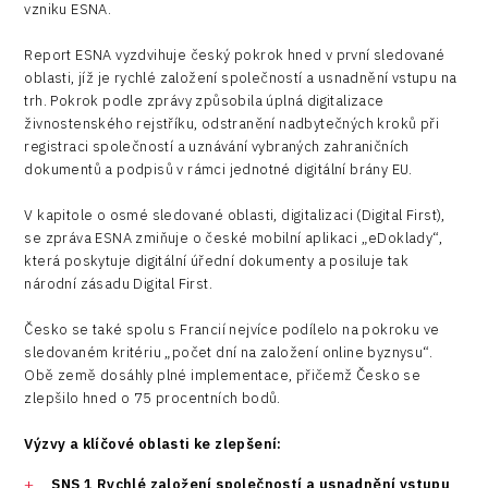
vzniku ESNA.
Report ESNA vyzdvihuje český pokrok hned v první sledované
oblasti, jíž je rychlé založení společností a usnadnění vstupu na
trh. Pokrok podle zprávy způsobila úplná digitalizace
živnostenského rejstříku, odstranění nadbytečných kroků při
registraci společností a uznávání vybraných zahraničních
dokumentů a podpisů v rámci jednotné digitální brány EU.
V kapitole o osmé sledované oblasti, digitalizaci (Digital First),
se zpráva ESNA zmiňuje o české mobilní aplikaci „eDoklady“,
která poskytuje digitální úřední dokumenty a posiluje tak
národní zásadu Digital First.
Česko se také spolu s Francií nejvíce podílelo na pokroku ve
sledovaném kritériu „počet dní na založení online byznysu“.
Obě země dosáhly plné implementace, přičemž Česko se
zlepšilo hned o 75 procentních bodů.
Výzvy a klíčové oblasti ke zlepšení:
SNS 1 Rychlé založení společností a usnadnění vstupu