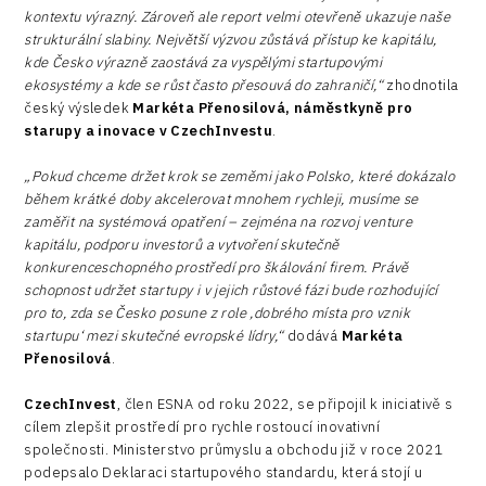
kontextu výrazný. Zároveň ale report velmi otevřeně ukazuje naše
strukturální slabiny. Největší výzvou zůstává přístup ke kapitálu,
kde Česko výrazně zaostává za vyspělými startupovými
ekosystémy a kde se růst často přesouvá do zahraničí,“
zhodnotila
český výsledek
Markéta Přenosilová, náměstkyně pro
starupy a inovace v CzechInvestu
.
„Pokud chceme držet krok se zeměmi jako Polsko, které dokázalo
během krátké doby akcelerovat mnohem rychleji, musíme se
zaměřit na systémová opatření – zejména na rozvoj venture
kapitálu, podporu investorů a vytvoření skutečně
konkurenceschopného prostředí pro škálování firem. Právě
schopnost udržet startupy i v jejich růstové fázi bude rozhodující
pro to, zda se Česko posune z role ‚dobrého místa pro vznik
startupu‘ mezi skutečné evropské lídry,“
dodává
Markéta
Přenosilová
.
CzechInvest
, člen ESNA od roku 2022, se připojil k iniciativě s
cílem zlepšit prostředí pro rychle rostoucí inovativní
společnosti. Ministerstvo průmyslu a obchodu již v roce 2021
podepsalo Deklaraci startupového standardu, která stojí u