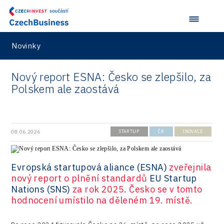
Novinky
Nový report ESNA: Česko se zlepšilo, za
Polskem ale zaostává
08.06.2026
STARTUP
ČR
INOVACE
Evropská startupová aliance (ESNA)
zveřejnila
nový report o plnění standardů
EU Startup
Nations (SNS)
za rok 2025. Česko se v tomto
hodnocení umístilo na děleném 19. místě.