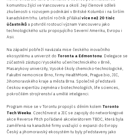
komunitou žijící ve Vancouveru a okolí. Její členové sdíleli
zkušenosti s rozvojem podnikání v Britské Kolumbii i na širším
kanadském trhu. Letošní ročník přilákal
více než 20 tisíc
účastníků
a potvrdil rostoucí význam Vancouveru jako
technologického uzlu propojujícího Severní Ameriku, Evropu i
Asii.
Na západní pobřeží navázala mise českého inovačního
ekosystému a univerzit do
Toronta a Edmontonu
. Delegace se
zúčastnili zástupci Vysokého učení technického v Brně,
Masarykovy univerzity, Vysoké školy chemicko-technologické,
Fakultní nemocnice Brno, firmy HealthMonk, Prague.bio, JIC,
Jihomoravského kraje a města Brna. Společně představili
českou expertízu zejména v biotechnologiích, life sciences,
pokročilém strojírenství a umělé inteligenci.
Program mise se v Torontu propojil s děním kolem
Toronto
Tech Weeku
. CzechInvest a JIC se zapojily do networkingové
akce Reverse Pitch pořádané akcelerátorem TBDC, která byla
zaměřená na kanadské firmy uvažující o expanzi do Evropy.
Český a jihomoravský ekosystém tu byly představeny jako