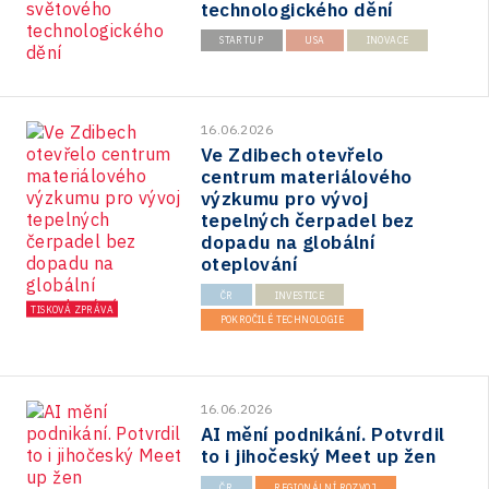
technologického dění
STARTUP
USA
INOVACE
16.06.2026
Ve Zdibech otevřelo
centrum materiálového
výzkumu pro vývoj
tepelných čerpadel bez
dopadu na globální
oteplování
ČR
INVESTICE
TISKOVÁ ZPRÁVA
POKROČILÉ TECHNOLOGIE
16.06.2026
AI mění podnikání. Potvrdil
to i jihočeský Meet up žen
ČR
REGIONÁLNÍ ROZVOJ