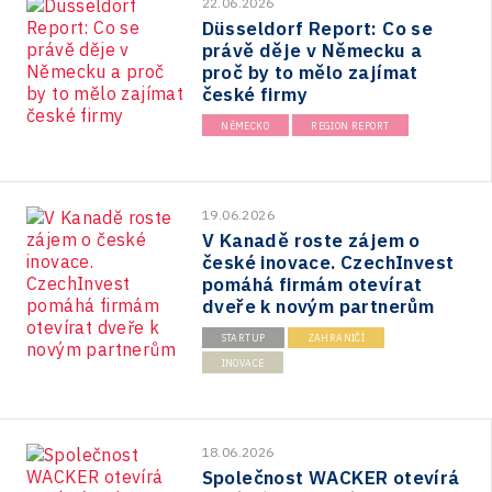
22.06.2026
Düsseldorf Report: Co se
právě děje v Německu a
proč by to mělo zajímat
české firmy
NĚMECKO
REGION REPORT
19.06.2026
V Kanadě roste zájem o
české inovace. CzechInvest
pomáhá firmám otevírat
dveře k novým partnerům
STARTUP
ZAHRANIČÍ
INOVACE
18.06.2026
Společnost WACKER otevírá