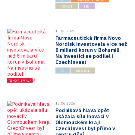
INOVACE
EEN
15.06.2026
Farmaceutická firma Novo
Nordisk investovala více než
8 miliard korun v Bohumili.
Na investici se podílel i
CzechInvest
ČR
INVESTICE
TISKOVÁ ZPRÁVA
12.06.2026
Podnikavá hlava opět
ukázala sílu inovací v
Olomouckém kraji.
CzechInvest byl přímo v
centru dění