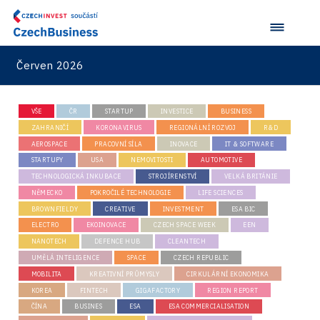
Červen 2026
VŠE
ČR
STARTUP
INVESTICE
BUSINESS
ZAHRANIČÍ
KORONAVIRUS
REGIONÁLNÍ ROZVOJ
R&D
AEROSPACE
PRACOVNÍ SÍLA
INOVACE
IT & SOFTWARE
STARTUPY
USA
NEMOVITOSTI
AUTOMOTIVE
TECHNOLOGICKÁ INKUBACE
STROJÍRENSTVÍ
VELKÁ BRITÁNIE
NĚMECKO
POKROČILÉ TECHNOLOGIE
LIFE SCIENCES
BROWNFIELDY
CREATIVE
INVESTMENT
ESA BIC
ELECTRO
EKOINOVACE
CZECH SPACE WEEK
EEN
NANOTECH
DEFENCE HUB
CLEANTECH
UMĚLÁ INTELIGENCE
SPACE
CZECH REPUBLIC
MOBILITA
KREATIVNÍ PRŮMYSLY
CIRKULÁRNÍ EKONOMIKA
KOREA
FINTECH
GIGAFACTORY
REGION REPORT
ČÍNA
BUSINES
ESA
ESA COMMERCIALISATION