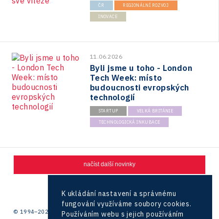
ČR
REGIONÁLNÍ ROZVOJ
INOVACE
11.06.2026
Byli jsme u toho - London
Tech Week: místo
budoucnosti evropských
technologií
STARTUP
VELKÁ BRITÁNIE
TECHNOLOGICKÁ INKUBACE
načíst další novinky
1
2
K ukládání nastavení a správnému
fungování využíváme soubory cookies.
© 1994–2026 CzechInvest | .
Používáním webu s jejich používáním