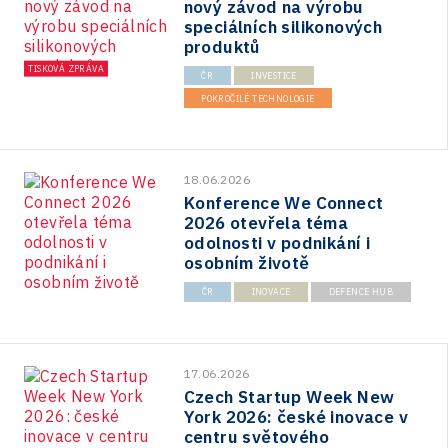
nový závod na výrobu
speciálních silikonových
produktů
TISKOVÁ ZPRÁVA
ČR
INVESTICE
POKROČILÉ TECHNOLOGIE
18.06.2026
Konference We Connect
2026 otevřela téma
odolnosti v podnikání i
osobním životě
ČR
INOVACE
DEFENCE HUB
17.06.2026
Czech Startup Week New
York 2026: české inovace v
centru světového