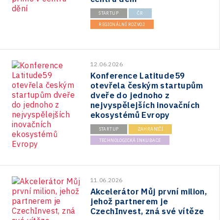
STARTUP
ČR
REGIONÁLNÍ ROZVOJ
12.06.2026
Konference Latitude59
otevřela českým startupům
dveře do jednoho z
nejvyspělejších inovačních
ekosystémů Evropy
STARTUP
ZAHRANIČÍ
TECHNOLOGICKÁ INKUBACE
11.06.2026
Akcelerátor Můj první milion,
jehož partnerem je
CzechInvest, zná své vítěze