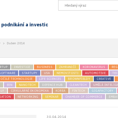
podnikání a investic
y
>
Duben 2014
RTUP
INVESTICE
BUSINESS
ZAHRANIČÍ
KORONAVIRUS
REG
 SOFTWARE
STARTUPY
USA
NEMOVITOSTI
AUTOMOTIVE
TE
ROČILÉ TECHNOLOGIE
LIFE SCIENCES
BROWNFIELDY
CREATIVE
K
EEN
NANOTECH
DEFENCE HUB
CLEANTECH
UMĚLÁ INTELIG
SLY
CIRKULÁRNÍ EKONOMIKA
KOREA
FINTECH
GIGAFACTORY
SATION
NETWORKING
SEMINAR
CHAMBER OF COMMERCE
EMBA
30.04.2014