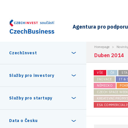
Agentura pro podporu 
Homepage
>
Novink
CzechInvest
Duben 2014
VŠE
ČR
STA
O nás
Služby pro investory
INOVACE
IT &
NĚMECKO
POK
Organizační struktura
CZECH SPACE WEE
30 let CzechInvestu
Statistika investičních projektů
Služby pro startupy
KREATIVNÍ PRŮMY
Interní projekty
ESA COMMERCIALI
Vedení agentury CzechInvest
Program Digitální Evropa
Investiční pobídky a dotace
Czechia Dealroom
Data o Česku