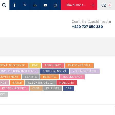
CZ
Hlavní město Praha
Centrála CzechInvestu
+420 727 850 330
IONÁLNÍ ROZVOJ
R&D
AEROSPACE
PRACOVNÍ SÍLA
CHNOLOGICKÁ INKUBACE
STROJÍRENSTVÍ
VELKÁ BRITÁNIE
INVESTMENT
ESA BIC
ELECTRO
EKOINOVACE
ENCE
SPACE
CZECH REPUBLIC
MOBILITA
REGION REPORT
ČÍNA
BUSINES
ESA
SSY