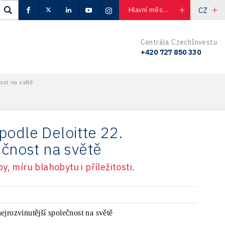
CZ
Hlavní město Praha
Centrála CzechInvestu
+420 727 850 330
nost na světě
podle Deloitte 22.
ečnost na světě
, míru blahobytu i příležitosti.