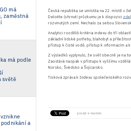
EGO má
Česká republika se umístila na 22. místě v ž
, zaměstná
Deloitte (shrnutí průzkumu je k dispozici
zde
í
rozvinutých zemí. Nechalo za sebou Slovensko
Analytici rozdělili kritéria indexu do tří obl
základní lidské potřeby, blahobyt a příležitos
přístup k čisté vodě, přístup k informacím a
Z výsledků vyplynulo, že svět obecně je na to
ika má podle
Zaostává naopak v přístupu k vyššímu vzdělává
Norsko, Švédsko a Švýcarsko.
ší
Tisková zpráva k Indexu společenského rozvoj
a světě
poslat e-mailem
 vznikne
 podnikání a