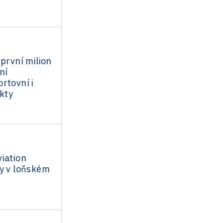
 první milion
ní
rtovní i
ekty
iation
ly v loňském