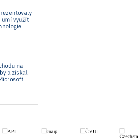
prezentovaly
 umí využít
hnologie
echodu na
by a získal
Microsoft