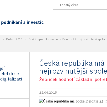
podnikání a investic
y
>
Duben 2015
>
Česká republika má podle Deloitte 22. nejrozvinutější společ
Česká republika má 
ší
nejrozvinutější spol
veletrh se
digitalizaci
Žebříček hodnotí základní potřeby
22.04.2015