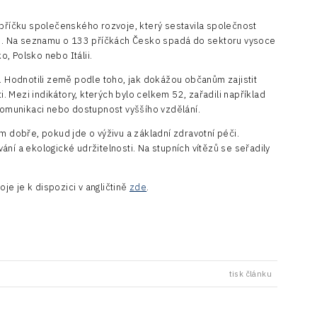
ebříčku společenského rozvoje, který sestavila společnost
). Na seznamu o 133 příčkách Česko spadá do sektoru vysoce
, Polsko nebo Itálii.
astí. Hodnotili země podle toho, jak dokážou občanům zajistit
ti. Mezi indikátory, kterých bylo celkem 52, zařadili například
 komunikaci nebo dostupnost vyššího vzdělání.
m dobře, pokud jde o výživu a základní zdravotní péči.
ní a ekologické udržitelnosti. Na stupních vítězů se seřadily
e je k dispozici v angličtině
zde
.
tisk článku