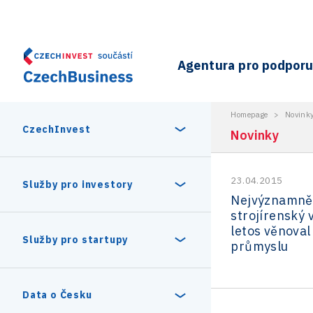
Agentura pro podporu 
Homepage
>
Novink
CzechInvest
Novinky
23.04.2015
O nás
Služby pro investory
Nejvýznamněj
strojírenský 
Organizační struktura
letos věnoval 
30 let CzechInvestu
Statistika investičních projektů
Služby pro startupy
průmyslu
Interní projekty
Vedení agentury CzechInvest
Program Digitální Evropa
Investiční pobídky a dotace
Czechia Dealroom
Data o Česku