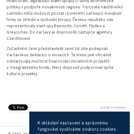
financování, digitalizaci státní správy či úlohy ekonomické
Kaleido
Konference Potenciál místní ekonomiky 2018
politiky v podpoře inovativnosti regionu. Tisícovka návštěvníků
Příhraničí
Manufacturing
summitu měla možnost poznat i konkrétní začínající inovativní
LAM-X
Představení průběžného pokroku projektu
Společenská odpovědnost
firmy ze střední a východní Evropy. Českou republiku zde
Rail
Pasportizace
reprezentovaly start-upy Beenode, Corinth, Flydeo a
Virtual Lab
Technická infrastruktura
Greycortex. Do Varšavy je doprovodil zástupce agentury
Road
CzechInvest.
Technické vzdělávání
Connectivity
Zúčastnění čelní představitelé zemí V4 zde podepsali
Zaměstnanost
Varšavskou deklaraci o inovacích. Ta mimo jiné oficiálně
Consulting
odstartovala možnost financování inovativních projektů
z Visegrádského fondu, který doposud podporoval spíše
Data services
kulturní projekty.
Devices
Infrastructure
Logic/MaaS
poslat e-mailem
R&D
K ukládání nastavení a správnému
Security
fungování využíváme soubory cookies.