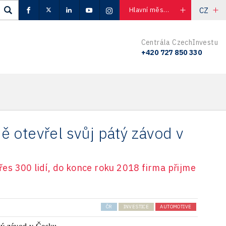
CZ
Hlavní město Praha
Centrála CzechInvestu
+420 727 850 330
 otevřel svůj pátý závod v
přes 300 lidí, do konce roku 2018 firma přijme
ČR
INVESTICE
AUTOMOTIVE