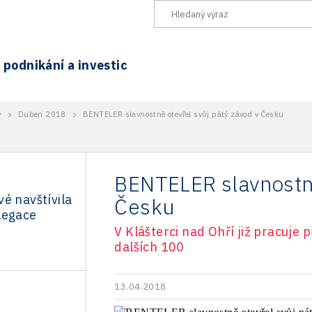
podnikání a investic
y
>
Duben 2018
>
BENTELER slavnostně otevřel svůj pátý závod v Česku
BENTELER slavnostně
é navštívila
Česku
legace
V Klášterci nad Ohří již pracuje 
dalších 100
13.04.2018