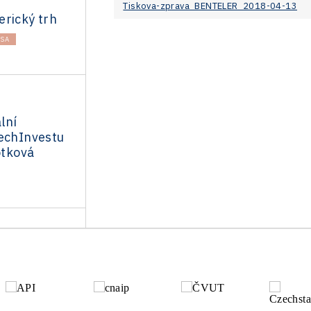
Tiskova-zprava_BENTELER_2018-04-13
erický trh
SA
lní
zechInvestu
otková