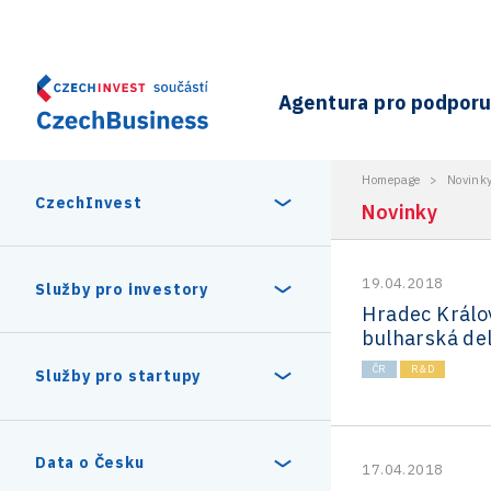
Agentura pro podporu 
Homepage
>
Novink
CzechInvest
Novinky
19.04.2018
O nás
Služby pro investory
Hradec Králov
bulharská de
Organizační struktura
30 let CzechInvestu
ČR
R&D
Statistika investičních projektů
Služby pro startupy
Interní projekty
Vedení agentury CzechInvest
Program Digitální Evropa
Investiční pobídky a dotace
Czechia Dealroom
Data o Česku
17.04.2018