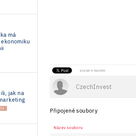
ika má
í ekonomiku
ii
poslat e-mailem
CzechInvest
li, jak na
 marketing
SA
Připojené soubory
Název souboru