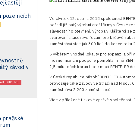
ejčastěji
h pozemcích
Ve čtvrtek 12. dubna 2018 společnost BENTEL
pořadí již pátý výrobní areál firmy v České r
slavnostního otevření. Výroba v Klášterci se z
svařování a laserové řezání pro klíčové zák
zaměstnává více jak 300 lidí, do konce roku
S výběrem vhodné lokality pro expanzi a při 
avnostně
možné finanční podpoře pomohla firmě BENTEL
pátý závod v
2,5 miliardách korun bude moci BENTELER čer
V České republice působí BENTELER Automotiv
AUTOMOTIVE
provozuje také závody ve Stráži nad Nisou, C
zaměstnává 2 200 zaměstnanců.
Více v přiložené tiskové zprávě společnosti
lo pražské
trum