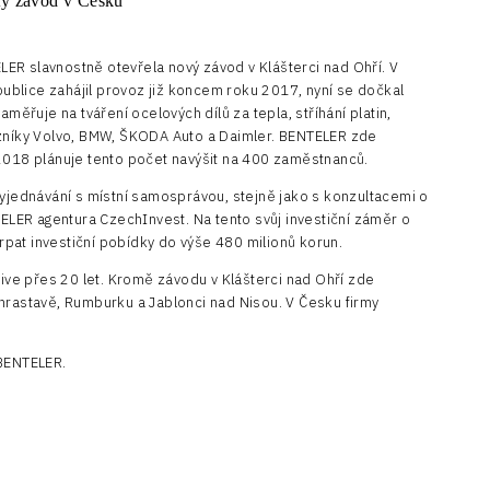
ER slavnostně otevřela nový závod v Klášterci nad Ohří. V
epublice zahájil provoz již koncem roku 2017, nyní se dočkal
aměřuje na tváření ocelových dílů za tepla, stříhání platin,
azníky Volvo, BMW, ŠKODA Auto a Daimler. BENTELER zde
 2018 plánuje tento počet navýšit na 400 zaměstnanců.
vyjednávání s místní samosprávou, stejně jako s konzultacemi o
ER agentura CzechInvest. Na tento svůj investiční záměr o
pat investiční pobídky do výše 480 milionů korun.
e přes 20 let. Kromě závodu v Klášterci nad Ohří zde
hrastavě, Rumburku a Jablonci nad Nisou. V Česku firmy
 BENTELER.