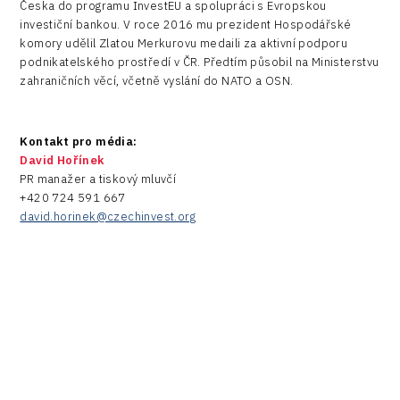
Česka do programu InvestEU a spolupráci s Evropskou
investiční bankou. V roce 2016 mu prezident Hospodářské
komory udělil Zlatou Merkurovu medaili za aktivní podporu
podnikatelského prostředí v ČR. Předtím působil na Ministerstvu
zahraničních věcí, včetně vyslání do NATO a OSN.
Kontakt pro média:
David Hořínek
PR manažer a tiskový mluvčí
+420 724 591 667
david.horinek@czechinvest.org