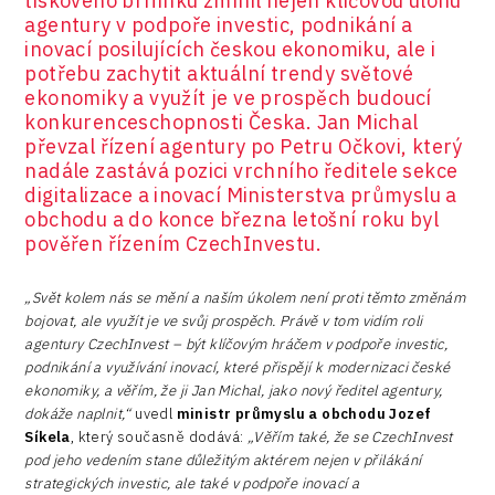
tiskového brífinku zmínil nejen klíčovou úlohu
agentury v podpoře investic, podnikání a
inovací posilujících českou ekonomiku, ale i
potřebu zachytit aktuální trendy světové
ekonomiky a využít je ve prospěch budoucí
konkurenceschopnosti Česka. Jan Michal
převzal řízení agentury po Petru Očkovi, který
nadále zastává pozici vrchního ředitele sekce
digitalizace a inovací Ministerstva průmyslu a
obchodu a do konce března letošní roku byl
pověřen řízením CzechInvestu.
„Svět kolem nás se mění a naším úkolem není proti těmto změnám
bojovat, ale využít je ve svůj prospěch. Právě v tom vidím roli
agentury CzechInvest – být klíčovým hráčem v podpoře investic,
podnikání a využívání inovací, které přispějí k modernizaci české
ekonomiky, a věřím, že ji Jan Michal, jako nový ředitel agentury,
dokáže naplnit,“
uvedl
ministr průmyslu a obchodu Jozef
Síkela
, který současně dodává:
„Věřím také, že se CzechInvest
pod jeho vedením stane důležitým aktérem nejen v přilákání
strategických investic, ale také v podpoře inovací a