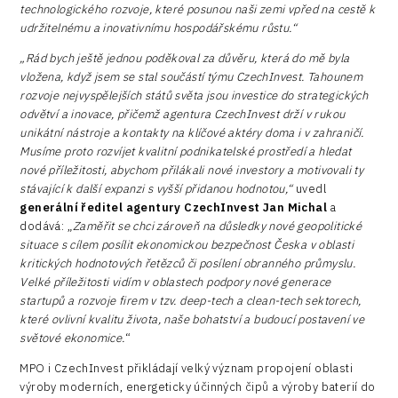
technologického rozvoje, které posunou naši zemi vpřed na cestě k
udržitelnému a inovativnímu hospodářskému růstu.“
„Rád bych ještě jednou poděkoval za důvěru, která do mě byla
vložena, když jsem se stal součástí týmu CzechInvest. Tahounem
rozvoje nejvyspělejších států světa jsou investice do strategických
odvětví a inovace, přičemž agentura CzechInvest drží v rukou
unikátní nástroje a kontakty na klíčové aktéry doma i v zahraničí.
Musíme proto rozvíjet kvalitní podnikatelské prostředí a hledat
nové příležitosti, abychom přilákali nové investory a motivovali ty
stávající k další expanzi s vyšší přidanou hodnotou,“
uvedl
generální ředitel agentury CzechInvest Jan Michal
a
dodává: „
Zaměřit se chci zároveň na důsledky nové geopolitické
situace s cílem posílit ekonomickou bezpečnost Česka v oblasti
kritických hodnotových řetězců či posílení obranného průmyslu.
Velké příležitosti vidím v oblastech podpory nové generace
startupů a rozvoje firem v tzv. deep-tech a clean-tech sektorech,
které ovlivní kvalitu života, naše bohatství a budoucí postavení ve
světové ekonomice.
“
MPO i CzechInvest přikládají velký význam propojení oblasti
výroby moderních, energeticky účinných čipů a výroby baterií do