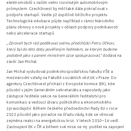
elektromobilů s naším velmi rozvinutým automobilovým
průmyslem. CzechInvest by měl také dále pokračovat v
podpoře startupů. Vedle již úspěšně běžícího projektu
Technologická inkubace půjde například v rámci Národního
plánu obnovy o nové projekty v oblasti podpory podnikavosti
nebo akcelerace startupů.
„
Zároveň bych rád poděkoval svému předchůdci Petru Očkovi,
který byl do této doby pověřeným ředitelem, se kterým budeme
podobně jako s panem ministrem úzce spolupracovat
,"
dodává na
závěr Jan Michal.
Jan Michal vystudoval podnikohospodářskou fakultu VŠE a
mezinárodní vztahy na Fakultě sociálních věd UK v Praze. Do
agentury CzechInvest přichází z Evropské komise (EK), kde
působil v jejím Generálním sekretariátu a naposledy jako
zástupce ředitele sekce na Generálním ředitelství pro
komunikaci a vedoucí útvaru politického a ekonomického
zpravodajství. Během českého předsednictví Rady EU v roce
2022 působil jako poradce na Úřadu vlády, kde se věnoval
zejména reakci na energetickou krizi. V letech 2010–16 vedl
Zastoupení EK v ČR a během své mise se mj. podílel na zapojení