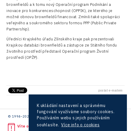
City
brownfieldů a k tomu nový Operační program Podnikání a
Hunter Games
Konference Potenciál místní ekonomiky 2019
Průmyslová zóna
inovace pro konkurenceschopnost (OPPIK), ze kterého je
Drones
možné obnovu brownfieldů financovat. Zmínili také spolupráci
Kaleido
Konference Potenciál místní ekonomiky 2018
Příhraničí
veřejného a soukromého sektoru formou PPP (Public Private
Manufacturing
LAM-X
Partnership).
Představení průběžného pokroku projektu
Společenská odpovědnost
Rail
Pasportizace
Úředníci Krajského úřadu Zlínského kraje pak prezentovali
Virtual Lab
Technická infrastruktura
Krajskou databázi brownfieldů a zástupce ze Státního fondu
Road
životního prostředí představil Operační program Životní
Technické vzdělávání
prostředí (OPŽP).
Connectivity
Zaměstnanost
Consulting
Data services
poslat e-mailem
Devices
Infrastructure
K ukládání nastavení a správnému
fungování využíváme soubory cookies.
Logic/MaaS
© 1994–2026 CzechInvest | .
Používáním webu s jejich používáním
souhlasíte.
Více info o cookies
Víte o protiprávním jednání?
R&D