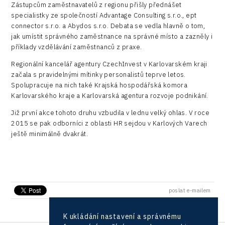
Příhraničí
Zástupcům zaměstnavatelů z regionu přišly přednášet
Manufacturing
LAM-X
specialistky ze společností Advantage Consulting s.r.o., ept
Představení průběžného pokroku projektu
Společenská odpovědnost
connector s.r.o. a Abydos s.r.o. Debata se vedla hlavně o tom,
Rail
Pasportizace
Virtual Lab
jak umístit správného zaměstnance na správné místo a zazněly i
Technická infrastruktura
příklady vzdělávání zaměstnanců z praxe.
Road
Technické vzdělávání
Regionální kancelář agentury CzechInvest v Karlovarském kraji
Connectivity
začala s pravidelnými mítinky personalistů teprve letos.
Zaměstnanost
Spolupracuje na nich také Krajská hospodářská komora
Consulting
Karlovarského kraje a Karlovarská agentura rozvoje podnikání.
Data services
Již první akce tohoto druhu vzbudila v lednu velký ohlas. V roce
2015 se pak odborníci z oblasti HR sejdou v Karlových Varech
Devices
ještě minimálně dvakrát.
Infrastructure
Logic/MaaS
R&D
poslat e-mailem
Security
K ukládání nastavení a správnému
Vehicles