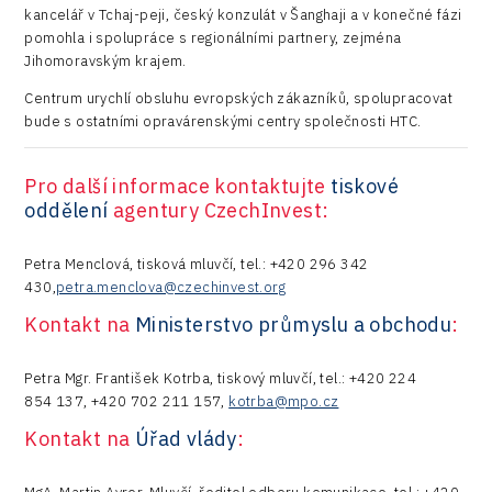
kancelář v Tchaj-peji, český konzulát v Šanghaji a v konečné fázi
pomohla i spolupráce s regionálními partnery, zejména
Jihomoravským krajem.
Centrum urychlí obsluhu evropských zákazníků, spolupracovat
bude s ostatními opravárenskými centry společnosti HTC.
Pro další informace kontaktujte
tiskové
oddělení
agentury CzechInvest:
Petra Menclová, tisková mluvčí, tel.: +420 296 342
430,
petra.menclova@czechinvest.org
Kontakt na
Ministerstvo průmyslu a obchodu
:
Petra Mgr. František Kotrba, tiskový mluvčí, tel.: +420 224
854 137, +420 702 211 157,
kotrba@mpo.cz
Kontakt na
Úřad vlády
: