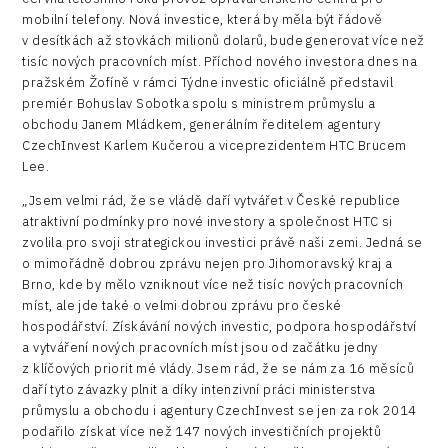
mobilní telefony. Nová investice, která by měla být řádově
v desítkách až stovkách milionů dolarů, bude generovat více než
tisíc nových pracovních míst. Příchod nového investora dnes na
pražském Žofíně v rámci Týdne investic oficiálně představil
premiér Bohuslav Sobotka spolu s ministrem průmyslu a
obchodu Janem Mládkem, generálním ředitelem agentury
CzechInvest Karlem Kučerou a viceprezidentem HTC Brucem
Lee.
„Jsem velmi rád, že se vládě daří vytvářet v České republice
atraktivní podmínky pro nové investory a společnost HTC si
zvolila pro svoji strategickou investici právě naši zemi. Jedná se
o mimořádně dobrou zprávu nejen pro Jihomoravský kraj a
Brno, kde by mělo vzniknout více než tisíc nových pracovních
míst, ale jde také o velmi dobrou zprávu pro české
hospodářství. Získávání nových investic, podpora hospodářství
a vytváření nových pracovních míst jsou od začátku jedny
z klíčových priorit mé vlády. Jsem rád, že se nám za 16 měsíců
daří tyto závazky plnit a díky intenzivní práci ministerstva
průmyslu a obchodu i agentury CzechInvest se jen za rok 2014
podařilo získat více než 147 nových investičních projektů