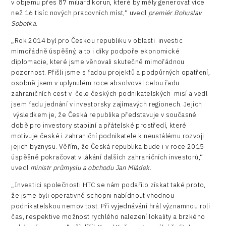
v objemu přes 87 miliard korun, které by měly generovat více
než 16 tisíc nových pracovních míst,“ uvedl
premiér Bohuslav
Sobotka
.
„Rok 2014 byl pro Českou republiku v oblasti investic
mimořádně úspěšný, a to i díky podpoře ekonomické
diplomacie, které jsme věnovali skutečně mimořádnou
pozornost. Přišli jsme s řadou projektů a podpůrných opatření,
osobně jsem v uplynulém roce absolvoval celou řadu
zahraničních cest v čele českých podnikatelských misí a vedl
jsem řadu jednání v investorsky zajímavých regionech. Jejich
výsledkem je, že Česká republika představuje v současné
době pro investory stabilní a přátelské prostředí, které
motivuje české i zahraniční podnikatele k neustálému rozvoji
jejich byznysu. Věřím, že Česká republika bude i v roce 2015
úspěšně pokračovat v lákání dalších zahraničních investorů,“
uvedl
ministr průmyslu a obchodu Jan Mládek
.
„Investici společnosti HTC se nám podařilo získat také proto,
že jsme byli operativně schopni nabídnout vhodnou
podnikatelskou nemovitost. Při vyjednávání hrál významnou roli
čas, respektive možnost rychlého nalezení lokality a brzkého