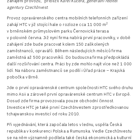
zahájení provozu,“ přiblížil
Karel Kučera, generální ředitel
agentury CzechInvest
.
Provoz opravárenského centra mobilních telefonních zařízení
2
zahájí HTC v již stojící hale o rozloze cca 11 000 m
v brněnském průmyslovém parku Černovická terasa
v polovině června. Již nyní firma nabírá první pracovníky, v době
zahájení zde bude pracovat kolem 150 zaškolených
zaměstnanců, opravářů. Během následujících měsíců firma
zaměstná až 500 pracovníků. Do budoucna firma předpokládá
další rozšiřování centra. Práci by zde mohlo najít více než 1 000
lidí. Na náboru zaměstnanců se podílí i Úřad práce – Krajská
pobočka v Brně.
Jde o první opravárenské centrum společnosti HTC svého druhu
mimo Asii a zároveň první opravárenské centrum HTC v Evropě.
Dosud zde firma provozovala pouze obchodní činnost.
Investice HTC je také první CzechInvestem zprostředkovanou
tchajwanskou investicí od roku 2010.
Při vyjednávání, která započala letos v lednu, uspěla Česká
republika v konkurenci Polska a Rumunska. Vedle CzechInvestu
se na něm významně podílela také česká ekonomická a kulturní