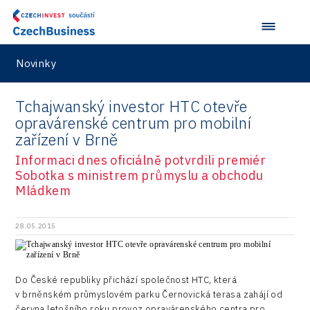
Novinky
Tchajwanský investor HTC otevře
opravárenské centrum pro mobilní
zařízení v Brně
Informaci dnes oficiálně potvrdili premiér
Sobotka s ministrem průmyslu a obchodu
Mládkem
28.05.2015
Do České republiky přichází společnost HTC, která
v brněnském průmyslovém parku Černovická terasa zahájí od
června letošního roku provoz opravárenského centra pro