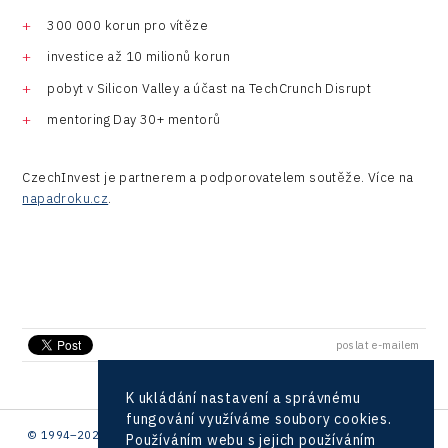
Drones
Kaleido
300 000 korun pro vítěze
Konference Potenciál místní ekonomiky 2018
Příhraničí
Manufacturing
investice až 10 milionů korun
LAM-X
Představení průběžného pokroku projektu
Společenská odpovědnost
pobyt v Silicon Valley a účast na TechCrunch Disrupt
Rail
Pasportizace
Virtual Lab
Technická infrastruktura
mentoring Day 30+ mentorů
Road
Technické vzdělávání
Connectivity
CzechInvest je partnerem a podporovatelem soutěže. Více na
Zaměstnanost
napadroku.cz
.
Consulting
Data services
Devices
Infrastructure
poslat e-mailem
Logic/MaaS
K ukládání nastavení a správnému
R&D
fungování využíváme soubory cookies.
© 1994–2026 CzechInvest | .
Používáním webu s jejich používáním
Security