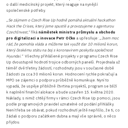
o další medicínský projekt, který reaguje na nynější
společenské potřeby.
„Se zájmem o Czech Rise Up hodně pomáhá aktuální hackathon
Hack the Crises, který jsme spustili a provozujeme s agenturou
CzechInvest,“
říká
náměstek ministra průmyslu a obchodu
pro digitalizaci a inovace Petr Očko
a upřesňuje:
„Jsem moc
rád, že pomohla vláda a můžeme tak využít dar 10 milionů korun,
který českému státu na boj s koronavirem poskytla společnost
Hyundai.“
Všechny přihlášené projekty v programu Czech Rise
Up dvoustupně hodnotí trojice odborných panelů. Projednala už
téměř dvě třetiny žádostí, rozhodnuty jsou v současné době
žádosti za cca 30 milionů korun. Hodnocení rychle pokračují a
MPO se zájemci o podporu průběžně komunikuje. Nyní to
vypadá, že uspěje přibližně čtvrtina projektů, program se blíží
k naplnění finanční alokace a bude uzavřen 15. května 2020.
Náklady, s nimiž chtějí firmy v rámci Czech Rise Up pomoci, jsou
podle programových pravidel uznatelné od podání přihlášky.
Není třeba se obávat, pokud rozhodnutí ještě nepřišlo, že ti, co
žádali o podporu začátkem dubna a mají vše správně, o něco
přijdou.