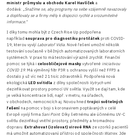
ministr průmyslu a obchodu Karel Havlíček
a
dodává:
„Snažíme se, aby programy na sebe vzájemně navazovaly
a doplňovaly se a firmy měly k dispozici rychlé a srozumitelné
informace.“
I díky tomu mohla být z Czech Rise Up podpořena
například
souprava pro diagnostiku protilátek
proti COVID-
19, kterou vyvíjí
Laboratoř Vidia
. Nové řešení umožní několik
testování současně v běžných automatizovaných laboratorních
systémech. V praxi to má testování výrazně zrychlit. Finanční
pomoc se týká i
celoobličejové masky
vytvořené
iniciativou
COVID 19
. Má výměnný filtr P3R s ochranou vyšší než FFP3 a
dostalo ji už víc než 21 tisíc zdravotníků. Podpořená nová
ekologická
LED svítidla
z dílny společnosti
Vytrych
umí
dezinfikovat prostory pomocí UV světla. Využít se dají tam, kde
je velká koncentrace lidí, např. v metru, na úřadech,
v obchodech, nemocnicích aj. Novou hned
trojici světelných
řešení
na pomoc v boji s koronavirem poptávaných v celé
Evropě vyvíjí firma
Sani Point
. Díky šetrnému ale účinnému UV-C
světlu dezinfikují vnitřní prostory, předměty a hromadnou
dopravu.
Extrahovat (izolovat) virové RNA
ze vzorků pacientů
má umožnit automatizovaný přístroj od společnosti
Watrex
. Jde