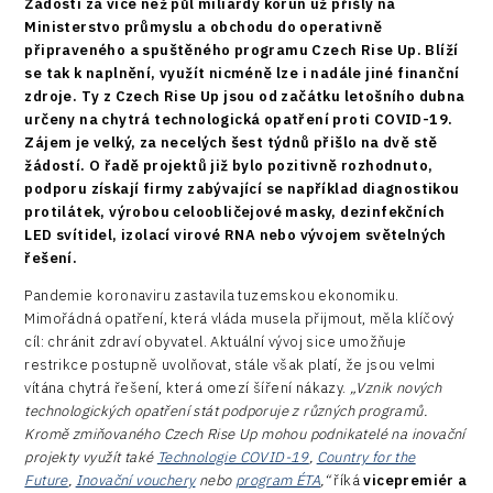
Žádosti za více než půl miliardy korun už přišly na
Ministerstvo průmyslu a obchodu do operativně
připraveného a spuštěného programu Czech Rise Up. Blíží
se tak k naplnění, využít nicméně lze i nadále jiné finanční
zdroje. Ty z Czech Rise Up jsou od začátku letošního dubna
určeny na chytrá technologická opatření proti COVID-19.
Zájem je velký, za necelých šest týdnů přišlo na dvě stě
žádostí. O řadě projektů již bylo pozitivně rozhodnuto,
podporu získají firmy zabývající se například diagnostikou
protilátek, výrobou celoobličejové masky, dezinfekčních
LED svítidel, izolací virové RNA nebo vývojem světelných
řešení.
Pandemie koronaviru zastavila tuzemskou ekonomiku.
Mimořádná opatření, která vláda musela přijmout, měla klíčový
cíl: chránit zdraví obyvatel. Aktuální vývoj sice umožňuje
restrikce postupně uvolňovat, stále však platí, že jsou velmi
vítána chytrá řešení, která omezí šíření nákazy.
„Vznik nových
technologických opatření stát podporuje z různých programů.
Kromě zmiňovaného Czech Rise Up mohou podnikatelé na inovační
projekty využít také
Technologie COVID-19
,
Country for the
Future
,
Inovační vouchery
nebo
program ÉTA
,“
říká
vicepremiér a