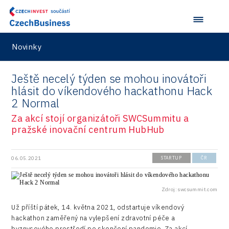
R&D
Security
Novinky
Vehicles
Ještě necelý týden se mohou inovátoři
hlásit do víkendového hackathonu Hack
2 Normal
Za akcí stojí organizátoři SWCSummitu a
pražské inovační centrum HubHub
06.05.2021
STARTUP
ČR
Zdroj: swcsummit.com
Už příští pátek, 14. května 2021, odstartuje víkendový
hackathon zaměřený na vylepšení zdravotní péče a
byznysového prostředí po skončení pandemie. Za akcí