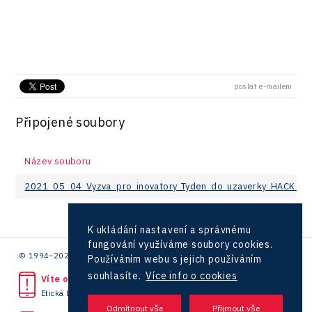
poslat e-mailem
Připojené soubory
Název souboru
2021_05_04_Vyzva_pro_inovatory_Tyden_do_uzaverky_HACK_2
K ukládání nastavení a správnému
fungování využíváme soubory cookies.
© 1994–2026 CzechInvest | .
Používáním webu s jejich používáním
souhlasíte.
Více info o cookies
Víte o protiprávním jednání?
Etická linka