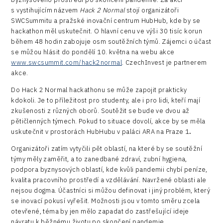
s vystihujícím názvem
Hack 2 Normal
stojí organizátoři
SWCSummitu a pražské inovační centrum HubHub, kde by se
hackathon měl uskutečnit. O hlavní cenu ve výši 30 tisíc korun
během 48 hodin zabojuje osm soutěžních týmů. Zájemci o účast
se můžou hlásit do pondělí 10. května na webu akce
www.swcsummit.com/hack2normal
. CzechInvest je partnerem
akce.
Do Hack 2 Normal hackathonu se může zapojit prakticky
kdokoli. Je to příležitost pro studenty, ale i pro lidi, kteří mají
zkušenosti z různých oborů. Soutěžit se bude ve dvou až
pětičlenných týmech. Pokud to situace dovolí, akce by se měla
uskutečnit v prostorách HubHubu v paláci ARA na Praze 1
.
Organizátoři zatím vytyčili pět oblastí, na které by se soutěžní
týmy měly zaměřit, a to zanedbané zdraví, zubní hygiena,
podpora byznysových oblastí, kde kvůli pandemii chybí peníze,
kvalita pracovního prostředí a vzdělávání. Navržené oblasti ale
nejsou dogma. Účastníci si můžou definovat i jiný problém, který
se inovací pokusí vyřešit. Možnosti jsou v tomto směru zcela
otevřené, téma by jen mělo zapadat do zastřešující ideje
návratu k běžnému životu po skončení pandemie.