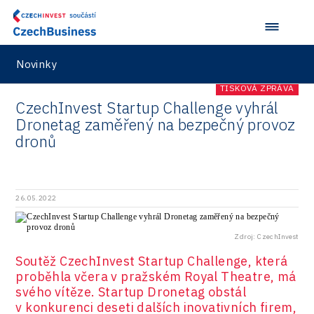
Vehicles
Novinky
TISKOVÁ ZPRÁVA
CzechInvest Startup Challenge vyhrál
Dronetag zaměřený na bezpečný provoz
dronů
26.05.2022
Zdroj: CzechInvest
Soutěž CzechInvest Startup Challenge, která
proběhla včera v pražském Royal Theatre, má
svého vítěze. Startup Dronetag obstál
v konkurenci deseti dalších inovativních firem,