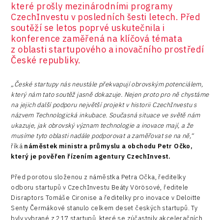
které prošly mezinárodními programy
CzechInvestu v posledních šesti letech. Před
soutěží se letos poprvé uskutečnila i
konference zaměřená na klíčová témata
z oblasti startupového a inovačního prostředí
České republiky.
„České startupy nás neustále překvapují obrovským potenciálem,
který nám tato soutěž jasně dokazuje.
Nejen proto
pro ně chystáme
na jejich další podporu
největší projekt v historii CzechInvestu s
názvem Technologická inkubace. Současná situace ve světě nám
ukazuje, jak obrovský význam technologie a inovace mají, a že
musíme tyto oblasti nadále podporovat a zaměřovat se na ně,“
říká
náměstek ministra průmyslu a obchodu Petr Očko,
který je pověřen řízením agentury CzechInvest.
Před porotou složenou z náměstka Petra Očka, ředitelky
odboru startupů v CzechInvestu Beáty Vörösové, ředitele
Disraptors Tomáše Cironise a ředitelky pro inovace v Deloitte
Senty Čermákové stanulo celkem deset českých startupů. Ty
byly vybrané z 217 startupů, které se zúčastnily akceleračních