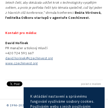
letech čelit, aby dokázala udržet krok s technologicky vyspělým
světem, a proto je potřeba řešit tyto témata společně, což byl jeden
z hlavních cílů konference,“
shrnula konferenci
Beáta Vörösová,
ředitelka Odboru startupů v agentuře CzechInvest.
Kontakt pro média:
David Hořínek
PR manažer a tiskový mluvčí
+420 724 591 667
david.horinek@czechinvest.org
www.czechinvest.org
poslat e-mailem
K ukládání nastavení a správnému
fungování využíváme soubory cookies.
© 1994–2026 CzechInvest | .
Používáním webu s jejich používáním