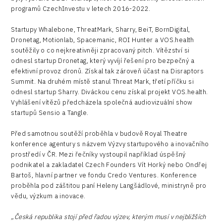
programů CzechInvestu v letech 2016-2022.
Startupy Whalebone, ThreatMark, Sharry, BeiT, BornDigital,
Dronetag, Motionlab, Spacemanic, ROI Hunter a VOS.health
soutěžily o co nejkreativněji zpracovaný pitch. Vítězství si
odnesl startup Dronetag, který vyvíjí řešení pro bezpečný a
efektivní provoz dronů. Získal tak zároveň účast na Disraptors
Summit. Na druhém místě stanul Threat Mark, třetí příčku si
odnesl startup Sharry. Diváckou cenu získal projekt VOS.health.
Vyhlášení vítězů předcházela společná audiovizuální show
startupů Sensio a Tangle.
Před samotnou soutěží proběhla v budově Royal Theatre
konference agentury s názvem Výzvy startupového a inovačního
prostředí v ČR. Mezi řečníky vystoupil například úspěšný
podnikatel a zakladatel Czech Founders Vít Horký nebo Ondřej
Bartoš, hlavní partner ve fondu Credo Ventures. Konference
proběhla pod záštitou paní Heleny Langšádlové, ministryně pro
vědu, výzkum a inovace.
„Česká republika stojí před řadou výzev, kterým musí v nejbližších