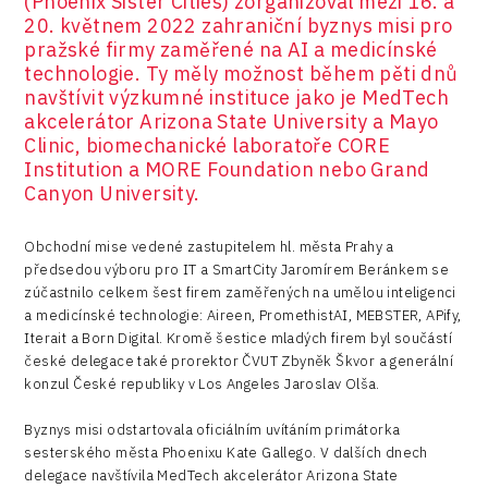
(Phoenix Sister Cities) zorganizoval mezi 16. a
20. květnem 2022 zahraniční byznys misi pro
pražské firmy zaměřené na AI a medicínské
technologie. Ty měly možnost během pěti dnů
navštívit výzkumné instituce jako je MedTech
akcelerátor Arizona State University a Mayo
Clinic, biomechanické laboratoře CORE
Institution a MORE Foundation nebo Grand
Canyon University.
Obchodní mise vedené zastupitelem hl. města Prahy a
předsedou výboru pro IT a SmartCity Jaromírem Beránkem se
zúčastnilo celkem šest firem zaměřených na umělou inteligenci
a medicínské technologie: Aireen, PromethistAI, MEBSTER, APify,
Iterait a Born Digital. Kromě šestice mladých firem byl součástí
české delegace také prorektor ČVUT Zbyněk Škvor a generální
konzul České republiky v Los Angeles Jaroslav Olša.
Byznys misi odstartovala oficiálním uvítáním primátorka
sesterského města Phoenixu Kate Gallego. V dalších dnech
delegace navštívila MedTech akcelerátor Arizona State