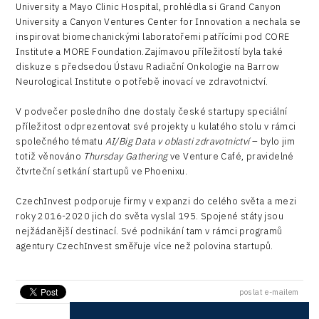
University a Mayo Clinic Hospital, prohlédla si Grand Canyon
University a Canyon Ventures Center for Innovation a nechala se
inspirovat biomechanickými laboratořemi patřícími pod CORE
Institute a MORE Foundation.Zajímavou příležitostí byla také
diskuze s předsedou Ústavu Radiační Onkologie na Barrow
Neurological Institute o potřebě inovací ve zdravotnictví.
V podvečer posledního dne dostaly české startupy speciální
příležitost odprezentovat své projekty u kulatého stolu v rámci
společného tématu
AI/Big Data v oblasti zdravotnictví
– bylo jim
totiž věnováno
Thursday Gathering
ve Venture Café, pravidelné
čtvrteční setkání startupů ve Phoenixu.
CzechInvest podporuje firmy v expanzi do celého světa a mezi
roky 2016-2020 jich do světa vyslal 195. Spojené státy jsou
nejžádanější destinací. Své podnikání tam v rámci programů
agentury CzechInvest směřuje více než polovina startupů.
poslat e-mailem