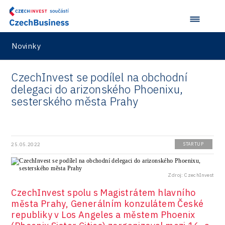
Představení průběžného pokroku projektu
Společenská odpovědnost
Rail
Pasportizace
Virtual Lab
Technická infrastruktura
Road
Novinky
Technické vzdělávání
Connectivity
Zaměstnanost
Consulting
CzechInvest se podílel na obchodní
delegaci do arizonského Phoenixu,
Data services
sesterského města Prahy
Devices
Infrastructure
25.05.2022
STARTUP
Logic/MaaS
R&D
Zdroj: CzechInvest
Security
CzechInvest spolu s Magistrátem hlavního
města Prahy, Generálním konzulátem České
Vehicles
republiky v Los Angeles a městem Phoenix