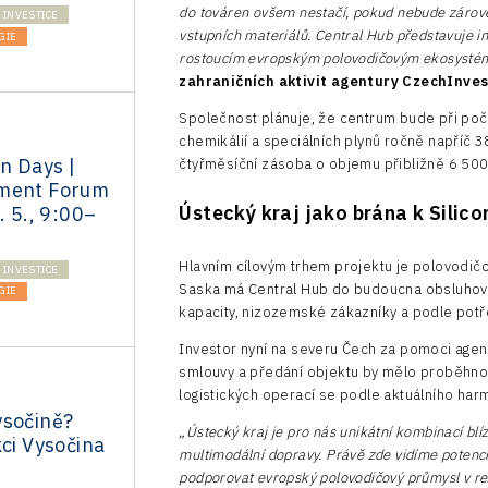
do továren ovšem nestačí, pokud nebude zároveň
INVESTICE
vstupních materiálů. Central Hub představuje in
GIE
rostoucím evropským polovodičovým ekosysté
zahraničních aktivit agentury CzechInves
Společnost plánuje, že centrum bude při po
chemikálií a speciálních plynů ročně napříč 
n Days |
čtyřměsíční zásoba o objemu přibližně 6 500
tment Forum
Ústecký kraj jako brána k Silic
. 5., 9:00–
Hlavním cílovým trhem projektu je polovodič
INVESTICE
Saska má Central Hub do budoucna obsluhova
GIE
kapacity, nizozemské zákazníky a podle potře
Investor nyní na severu Čech za pomoci agen
smlouvy a předání objektu by mělo proběhno
logistických operací se podle aktuálního h
ysočině?
„Ústecký kraj je pro nás unikátní kombinací blí
kci Vysočina
multimodální dopravy. Právě zde vidíme potenc
podporovat evropský polovodičový průmysl v rež