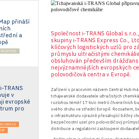
Map přináší
ních
Společnost i-TRANS Global s.r.o
střední a
skupiny i-TRANS Express Co., Lt
opě
klíčových logistických uzlů pro
INVESTICE
průmyslu ultračistými chemikálie
obsluhován především drážďanský
nejvýznamnějších evropských cen
polovodičová centra v Evropě.
 i-TRANS
Zařízení s pracovním názvem Central Hub má s
vuje v
tchajwanské dodavatele ultračistých chemikál
ji evropské
rozlohou téměř 17 tisíc metrů čtverečních bu
ntrum pro
svého druhu ve střední Evropě. Rozsahem, b
o infrastrukturu výrazně přesahující běžný che
bezpečnostní uzel pro polovodičový průmysl, 
BUSINESS
distribuce a regulatorní zastoupení dodavatel
GIE