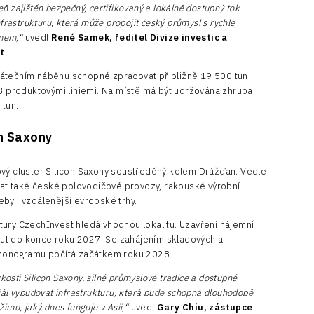
 zajištěn bezpečný, certifikovaný a lokálně dostupný tok
frastrukturu, která může propojit český průmysl s rychle
mem,“
uvedl
René Samek, ředitel Divize investic a
t
.
čátečním náběhu schopné zpracovat přibližně 19 500 tun
38 produktovými liniemi. Na místě má být udržována zhruba
 tun.
on Saxony
ový cluster Silicon Saxony soustředěný kolem Drážďan. Vedle
t také české polovodičové provozy, rakouské výrobní
by i vzdálenější evropské trhy.
tury CzechInvest hledá vhodnou lokalitu. Uzavření nájemní
ut do konce roku 2027. Se zahájením skladových a
armonogramu počítá začátkem roku 2028.
zkosti Silicon Saxony, silné průmyslové tradice a dostupné
iál vybudovat infrastrukturu, která bude schopná dlouhodobě
imu, jaký dnes funguje v Asii,“
uvedl
Gary Chiu, zástupce