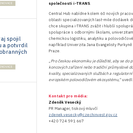
společnosti i-TRANS
.
INOVACE
Central Hub nabídne kolem 60 nových pracovníc
oblasti specializovaných last-mile dodávek d
chce skupina i-TRANS zvážit i hlubší spoluprá
spolupráce s odbornými školami, univerzitami
aj spojil
chemickou logistiku, analytiku a polovodičov
 a potvrdil
například Univerzita Jana Evangelisty Purkyn
a obranných
Praze.
„Pro českou ekonomiku je důležité, aby se do 
INOVACE
koncových zařízení nebo tradiční průmyslové dodá
kvality, specializovaných službách a regulatorn
evropském polovodičovém ekosystému,“
uved
Kontakt pro média:
Zdeněk Vesecký
PR Manager, tiskový mluvčí
zdenek.vesecky@czechinvest.gov.cz
+420 724 591 667