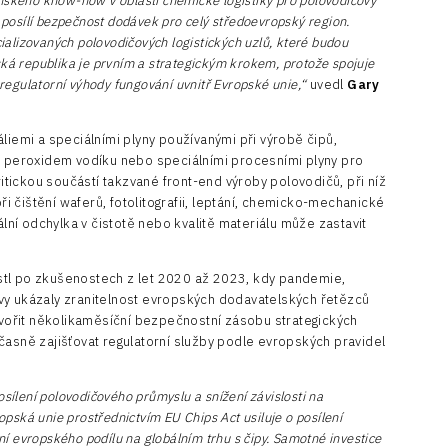
anského know-how v oblasti chemické logistiky pro polovodičový
ý posílí bezpečnost dodávek pro celý středoevropský region.
alizovaných polovodičových logistických uzlů, které budou
ská republika je prvním a strategickým krokem, protože spojuje
 regulatorní výhody fungování uvnitř Evropské unie,“
uvedl
Gary
liemi a speciálními plyny používanými při výrobě čipů,
u, peroxidem vodíku nebo speciálními procesními plyny pro
ritickou součástí takzvané front-end výroby polovodičů, při níž
při čištění waferů, fotolitografii, leptání, chemicko-mechanické
ální odchylka v čistotě nebo kvalitě materiálu může zastavit
stl po zkušenostech z let 2020 až 2023, kdy pandemie,
vy ukázaly zranitelnost evropských dodavatelských řetězců
ytvořit několikaměsíční bezpečnostní zásobu strategických
časně zajišťovat regulatorní služby podle evropských pravidel
osílení polovodičového průmyslu a snížení závislosti na
ská unie prostřednictvím EU Chips Act usiluje o posílení
 evropského podílu na globálním trhu s čipy. Samotné investice