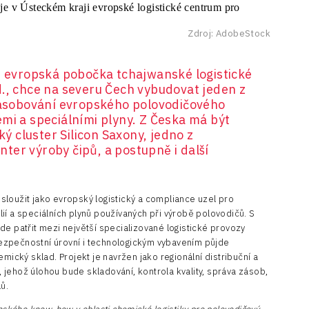
Zdroj: AdobeStock
., evropská pobočka tchajwanské logistické
d., chce na severu Čech vybudovat jeden z
 zásobování evropského polovodičového
mi a speciálními plyny. Z Česka má být
 cluster Silicon Saxony, jedno z
ter výroby čipů, a postupně i další
loužit jako evropský logistický a compliance uzel pro
ií a speciálních plynů používaných při výrobě polovodičů. S
de patřit mezi největší specializované logistické provozy
ezpečnostní úrovní i technologickým vybavením půjde
mický sklad. Projekt je navržen jako regionální distribuční a
jehož úlohou bude skladování, kontrola kvality, správa zásob,
ů.