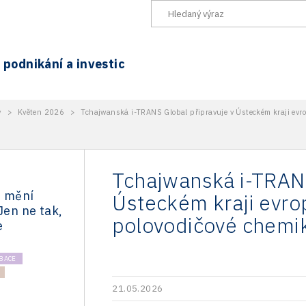
podnikání a investic
y
>
Květen 2026
>
Tchajwanská i-TRANS Global připravuje v Ústeckém kraji evrop
Tchajwanská i-TRANS
h mění
Ústeckém kraji evro
Jen ne tak,
polovodičové chemik
e
BACE
21.05.2026