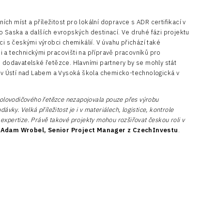
h míst a příležitost pro lokální dopravce s ADR certifikací v
o Saska a dalších evropských destinací. Ve druhé fázi projektu
ci s českými výrobci chemikálií. V úvahu přichází také
 a technickými pracovišti na přípravě pracovníků pro
é dodavatelské řetězce. Hlavními partnery by se mohly stát
ě v Ústí nad Labem a Vysoká škola chemicko-technologická v
polovodičového řetězce nezapojovala pouze přes výrobu
vky. Velká příležitost je i v materiálech, logistice, kontrole
í expertize. Právě takové projekty mohou rozšiřovat českou roli v
l
Adam Wrobel, Senior Project Manager z CzechInvestu
.