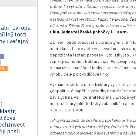
„Naším cílem je přinést do Evropy část tchajw
průmysl a vytvořit v České republice uzel, kter
Postupně chceme vybudovat evropskou síť speci
následovat růst výrobních kapacit v Evropě. Če
blízkost k Silicon Saxony, průmyslovou tradici a
tální Evropa
Chiu, jednatel české pobočky i-TRANS
.
říležitosti
my i veřejný
Zařízení bude pracovat s ultračistými chemiká
například s fluorovodíkem, kyselinou sírovo
depoziční a leptací procesy. Tyto látky jsou k
E
vznikají samotné struktury čipu. Používají se 
planarizaci i nanášení tenkých vrstev. I minim
GIE
výrobu celé polovodičové linky.
Význam podobné infrastruktury výrazně vzro
geopolitické napětí a výpadky námořní dopra
závislých na Asii. Central Hub má v Evropě v
í
materiálů, urychlit dodávky zákazníkům a sou
REACH, CLP a ADR.
klastr,
dičové
„Projekt zapadá do širšího evropského úsilí o p
echInvest
mimoevropských dodavatelských řetězcích. Evrop
ějí posíl
odolnosti polovodičového ekosystému a navýšení