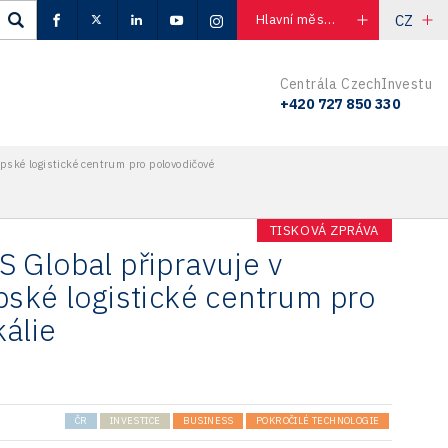
CZ
Hlavní město Praha
Centrála CzechInvestu
+420 727 850 330
ské logistické centrum pro polovodičové
TISKOVÁ ZPRÁVA
 Global připravuje v
pské logistické centrum pro
álie
ČR
INVESTICE
BUSINESS
POKROČILÉ TECHNOLOGIE