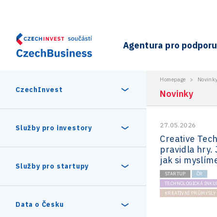
Agentura pro podporu 
Homepage
>
Novink
CzechInvest
Novinky
27.05.2026
O nás
Služby pro investory
Creative Tec
pravidla hry. 
Organizační struktura
jak si myslím
30 let CzechInvestu
Statistika investičních projektů
Služby pro startupy
Interní projekty
STARTUP
ČR
TECHNOLOGICKÁ INKU
Vedení agentury CzechInvest
KREATIVNÍ PRŮMYSLY
Program Digitální Evropa
Investiční pobídky a dotace
Czechia Dealroom
Data o Česku