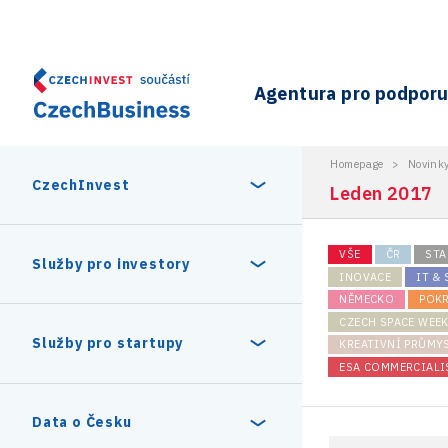
Agentura pro podporu 
Homepage
>
Novink
CzechInvest
Leden 2017
VŠE
ČR
STA
O nás
Služby pro investory
INOVACE
IT &
NĚMECKO
POK
Organizační struktura
CZECH SPACE WEE
30 let CzechInvestu
Statistika investičních projektů
Služby pro startupy
KREATIVNÍ PRŮMY
Interní projekty
ESA COMMERCIALI
Vedení agentury CzechInvest
Program Digitální Evropa
Investiční pobídky a dotace
Czechia Dealroom
Data o Česku