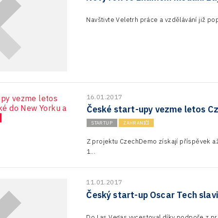
Navštivte Veletrh práce a vzdělávání již pop
16.01.2017
České start-upy vezme letos C
STARTUP
ZAHRANIČÍ
Z projektu CzechDemo získají příspěvek až
1...
11.01.2017
Český start-up Oscar Tech slav
Do Las Vegas vycestoval díky podpoře z