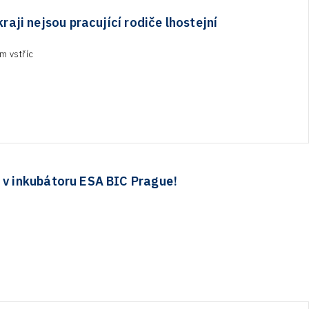
ji nejsou pracující rodiče lhostejní
m vstříc
 v inkubátoru ESA BIC Prague!