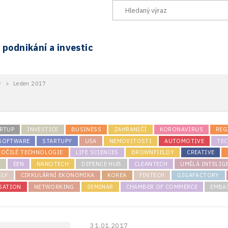
podnikání a investic
y
>
Leden 2017
RTUP
INVESTICE
BUSINESS
ZAHRANIČÍ
KORONAVIRUS
REG
 SOFTWARE
STARTUPY
USA
NEMOVITOSTI
AUTOMOTIVE
TE
ROČILÉ TECHNOLOGIE
LIFE SCIENCES
BROWNFIELDY
CREATIVE
K
EEN
NANOTECH
DEFENCE HUB
CLEANTECH
UMĚLÁ INTELIG
SLY
CIRKULÁRNÍ EKONOMIKA
KOREA
FINTECH
GIGAFACTORY
SATION
NETWORKING
SEMINAR
CHAMBER OF COMMERCE
EMBA
31.01.2017