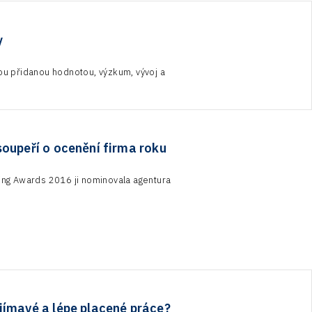
y
ou přidanou hodnotou, výzkum, vývoj a
oupeří o ocenění firma roku
ng Awards 2016 ji nominovala agentura
jímavé a lépe placené práce?