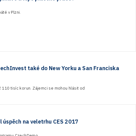
áté v Plzni.
zechInvest také do New Yorku a San Franciska
 110 tisíc korun. Zájemci se mohou hlásit od
il úspěch na veletrhu CES 2017
 programu CzechDemo