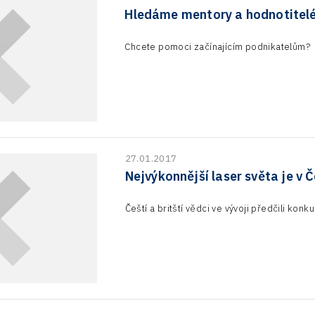
Hledáme mentory a hodnotitelé 
Chcete pomoci začínajícím podnikatelům?
27.01.2017
Nejvýkonnější laser světa je v 
Čeští a britští vědci ve vývoji předčili kon