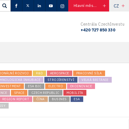
CZ
Hlavní město Praha
Centrála CzechInvestu
+420 727 850 330
IONÁLNÍ ROZVOJ
R&D
AEROSPACE
PRACOVNÍ SÍLA
CHNOLOGICKÁ INKUBACE
STROJÍRENSTVÍ
VELKÁ BRITÁNIE
INVESTMENT
ESA BIC
ELECTRO
EKOINOVACE
ENCE
SPACE
CZECH REPUBLIC
MOBILITA
REGION REPORT
ČÍNA
BUSINES
ESA
SSY