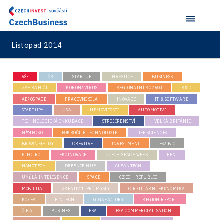
Listopad 2014
VŠE
ČR
STARTUP
INVESTICE
BUSINESS
ZAHRANIČÍ
KORONAVIRUS
REGIONÁLNÍ ROZVOJ
R&D
AEROSPACE
PRACOVNÍ SÍLA
INOVACE
IT & SOFTWARE
STARTUPY
USA
NEMOVITOSTI
AUTOMOTIVE
TECHNOLOGICKÁ INKUBACE
STROJÍRENSTVÍ
VELKÁ BRITÁNIE
NĚMECKO
POKROČILÉ TECHNOLOGIE
LIFE SCIENCES
BROWNFIELDY
CREATIVE
INVESTMENT
ESA BIC
ELECTRO
EKOINOVACE
CZECH SPACE WEEK
EEN
NANOTECH
DEFENCE HUB
CLEANTECH
UMĚLÁ INTELIGENCE
SPACE
CZECH REPUBLIC
MOBILITA
KREATIVNÍ PRŮMYSLY
CIRKULÁRNÍ EKONOMIKA
KOREA
FINTECH
GIGAFACTORY
REGION REPORT
ČÍNA
BUSINES
ESA
ESA COMMERCIALISATION