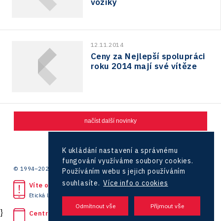
vozíky
12.11.2014
Ceny za Nejlepší spolupráci
roku 2014 mají své vítěze
načíst další novinky
1
2
K ukládání nastavení a správnému
fungování využíváme soubory cookies.
© 1994–2026 CzechInvest | .
Používáním webu s jejich používáním
souhlasíte.
Více info o cookies
Víte o protiprávním jednání?
Etická linka
}
Centrála