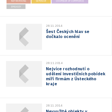
NETWORKING
SEMINAR
CHAMBER OF COMMERCE
EMBASSY
28.11.2014
Šest Českých hlav se
dočkalo ocenění
28.11.2014
Nejvíce rozhodnutí o
udělení investičních pobídek
míří firmám z Ústeckého
kraje
28.11.2014
Nevyužité objekty v