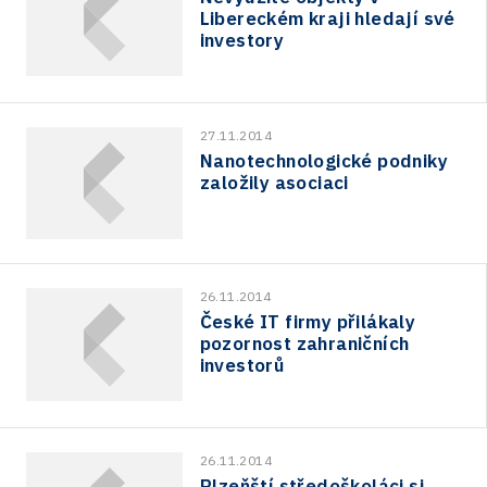
Libereckém kraji hledají své
investory
27.11.2014
Nanotechnologické podniky
založily asociaci
26.11.2014
České IT firmy přilákaly
pozornost zahraničních
investorů
26.11.2014
Plzeňští středoškoláci si