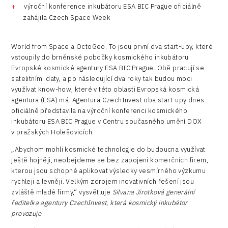
výroční konference inkubátoru ESA BIC Prague oficiálně
zahájila Czech Space Week
World from Space a OctoGeo. To jsou první dva start-upy, které
vstoupily do brněnské pobočky kosmického inkubátoru
Evropské kosmické agentury ESA BIC Prague. Obě pracují se
satelitními daty, a po následující dva roky tak budou moci
využívat know-how, které v této oblasti Evropská kosmická
agentura (ESA) má. Agentura CzechInvest oba start-upy dnes
oficiálně představila na výroční konferenci kosmického
inkubátoru ESA BIC Prague v Centru současného umění DOX
v pražských Holešovicích.
„Abychom mohli kosmické technologie do budoucna využívat
ještě hojněji, neobejdeme se bez zapojení komerčních firem,
kterou jsou schopné aplikovat výsledky vesmírného výzkumu
rychleji a levněji. Velkým zdrojem inovativních řešení jsou
zvláště mladé firmy,“ vysvětluje
Silvana Jirotková generální
ředitelka agentury CzechInvest, která kosmický inkubátor
provozuje
.