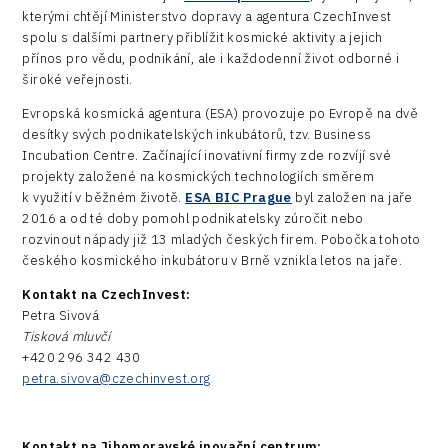
kterými chtějí Ministerstvo dopravy a agentura CzechInvest
spolu s dalšími partnery přiblížit kosmické aktivity a jejich
přínos pro vědu, podnikání, ale i každodenní život odborné i
široké veřejnosti.
Evropská kosmická agentura (ESA) provozuje po Evropě na dvě
desítky svých podnikatelských inkubátorů, tzv. Business
Incubation Centre. Začínající inovativní firmy zde rozvíjí své
projekty založené na kosmických technologiích směrem
k využití v běžném životě.
ESA BIC Prague
byl založen na jaře
2016 a od té doby pomohl podnikatelsky zúročit nebo
rozvinout nápady již 13 mladých českých firem. Pobočka tohoto
českého kosmického inkubátoru v Brně vznikla letos na jaře.
Kontakt na CzechInvest:
Petra Sivová
Tisková mluvčí
+420 296 342 430
petra.sivova@czechinvest.org
Kontakt na Jihomoravské inovační centrum: