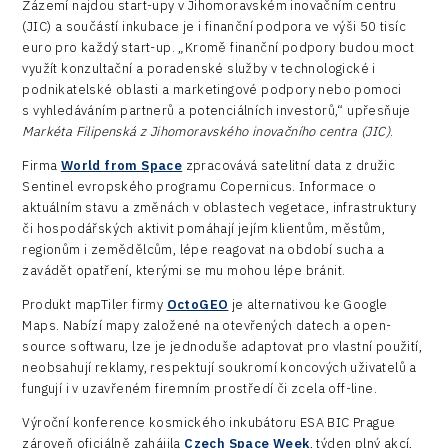
Zázemí najdou start-upy v Jihomoravském inovačním centru
(JIC) a součástí inkubace je i finanční podpora ve výši 50 tisíc
euro pro každý start-up. „Kromě finanční podpory budou moct
využít konzultační a poradenské služby v technologické i
podnikatelské oblasti a marketingové podpory nebo pomoci
s vyhledáváním partnerů a potenciálních investorů,“ upřesňuje
Markéta Filipenská z Jihomoravského inovačního centra (JIC)
.
Firma
World from Space
zpracovává satelitní data z družic
Sentinel evropského programu Copernicus. Informace o
aktuálním stavu a změnách v oblastech vegetace, infrastruktury
či hospodářských aktivit pomáhají jejím klientům, městům,
regionům i zemědělcům, lépe reagovat na období sucha a
zavádět opatření, kterými se mu mohou lépe bránit.
Produkt mapTiler firmy
OctoGEO
je alternativou ke Google
Maps. Nabízí mapy založené na otevřených datech a open-
source softwaru, lze je jednoduše adaptovat pro vlastní použití,
neobsahují reklamy, respektují soukromí koncových uživatelů a
fungují i v uzavřeném firemním prostředí či zcela off-line.
Výroční konference kosmického inkubátoru ESA BIC Prague
zároveň oficiálně zahájila
Czech Space Week
, týden plný akcí,