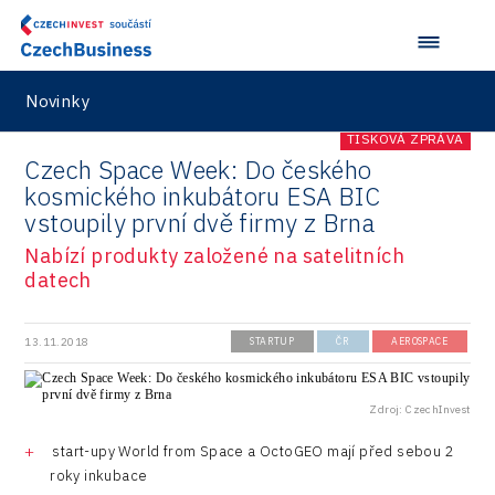
Novinky
TISKOVÁ ZPRÁVA
Czech Space Week: Do českého
kosmického inkubátoru ESA BIC
vstoupily první dvě firmy z Brna
Nabízí produkty založené na satelitních
datech
13.11.2018
STARTUP
ČR
AEROSPACE
Zdroj: CzechInvest
start-upy World from Space a OctoGEO mají před sebou 2
roky inkubace