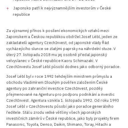
Japonsko patří k nejvýznamnějším investorům v České
republice
Za významný přínos k posílení ekonomických vztahů mezi
Japonskem a Českou republikou obdržel Josef Lébl, jeden ze
zakladatelů agentury CzechInvest, od japonské vlády Řád
vycházejícího slunce se zlatými paprsky na náhrdelní stuze. V
úterý 27. listopadu 2018 mu jej osobně předal japonský
velvyslanec v České republice Kaoru Schimazaki. V
CzechInvestu Josef Lébl působí dodnes jako odborný poradce.
Josef Lébl byl v roce 1992 tehdejším ministrem průmyslu a
obchodu Vladimírem Dlouhým pověřen založením České
agentury po zahraniční investice CzechInvest, později
přejmenované na Agenturu pro podporu podnikání a investic
CzechInvest. Agentura vznikla 1. listopadu 1992. Od roku 1993
Josef Lébl v CzechInvestu působí jako poradce generálního
ředitele. Stál u zrodu velké většiny všech japonských
investičních záměrů v České republice, jako byly projekty firem
Panasonic, Toyota, Denso, Daikin, Shimano, Toray, Hitachi a