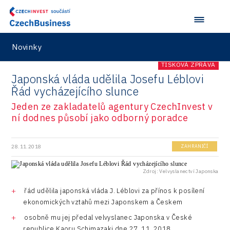
Novinky
TISKOVÁ ZPRÁVA
Japonská vláda udělila Josefu Léblovi
Řád vycházejícího slunce
Jeden ze zakladatelů agentury CzechInvest v
ní dodnes působí jako odborný poradce
28.11.2018
ZAHRANIČÍ
Zdroj: Velvyslanectví Japonska
řád udělila japonská vláda J. Léblovi za přínos k posílení
ekonomických vztahů mezi Japonskem a Českem
osobně mu jej předal velvyslanec Japonska v České
republice Kaoru Schimazaki dne 27. 11. 2018