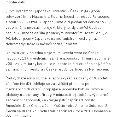
mnohé další.
„První významnou japonskou investicí v Česku byla výroba
televizorů firmy Matsushita Electric Industrial, neboli Panasonic,
z roku 1996 v Plzni. S Japonci jsme o ní jednali od června 1995,“
vzpomíná na investiční projekt, který tehdy otevřel Českou
republiku mnoha dalším japonským investorům, Josef Lébl. „V
90. letech jsem v Japonsku na jednáních s investory trávil
dohromady i několik měsíců ročně,“ dodává.
Do roku 2017 dojednala agentura CzechInvest do České
republiky 137 investičních záměrů japonských firem v souhrnné
výši 127,9 miliardy korun. To z Japonska činí druhého největšího
zahraničního investora v České republice, hned za Německem.
Řád vycházejícího slunce je japonský řád založený v 19. století
císařem Meidži. Uděluje se za zvláštní přínos na poli
mezinárodních vztahů, propagace japonské kultury, rozvoje
blahobytu a ochrany přírody. V minulosti jej obdržely významné
zahraniční osobnosti, ke kterým patří například Donald
Rumsfeld, Dick Cheney, John McCain nebo Antonio Guterres. Z
Čechů se držitelkou řádu stala například v roce 2010 gymnastka
Věra Čáslavská.