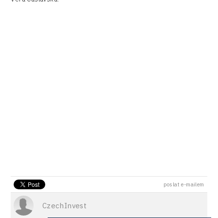
poslat e-mailem
CzechInvest