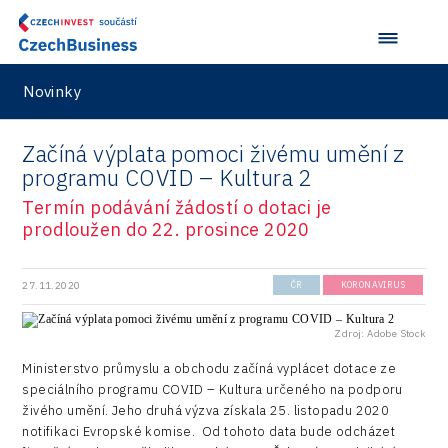
Ústí nad Labem
Stavario
Investičně atraktivní region 2019
Marketing
Testing
Zlín
Ullmanna
Konference Potenciál místní ekonomiky 2022
Podpora podnikání
Aerospace
VisionCraft
Konference Potenciál místní ekonomiky 2021
Novinky
PPP projekty
City
Hunter Games
Konference Potenciál místní ekonomiky 2019
Průmyslová zóna
Začíná výplata pomoci živému umění z
Drones
Kaleido
Konference Potenciál místní ekonomiky 2018
programu COVID – Kultura 2
Příhraničí
Manufacturing
LAM-X
Termín podávání žádostí o dotaci je
Představení průběžného pokroku projektu
Společenská odpovědnost
prodloužen do 22. prosince 2020
Rail
Pasportizace
Virtual Lab
Technická infrastruktura
Road
27.11.2020
ČR
KORONAVIRUS
Technické vzdělávání
Connectivity
Zaměstnanost
Zdroj: Adobe Stock
Consulting
Ministerstvo průmyslu a obchodu začíná vyplácet dotace ze
Data services
speciálního programu COVID – Kultura určeného na podporu
živého umění. Jeho druhá výzva získala 25. listopadu 2020
Devices
notifikaci Evropské komise. Od tohoto data bude odcházet