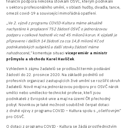
finanční podpora několika stovkám OSVČ, kterým podnikání
Infrastructure
v sektoru profesionálního umění, v oblasti hudby, divadla, tance,
omezil covid-19 a související mimořádná opatření.
Logic/MaaS
„Ve 2. výzvě z programu COVID-Kultura máme aktuálně
R&D
nachystáno k proplacení 752 žádostí OSVČ o jednorázovou
podporu v celkové hodnotě víc než 45 milionů korun. K výplatě je
Security
připraveno i dalších 14 žádostí za cca 14,8 milionů Kč od
podnikatelských subjektů a další stovky žádostí máme
Vehicles
nahodnocené,“
komentuje situaci
vicepremiér a ministr
průmyslu a obchodu Karel Havlíček
.
Vzhledem k zájmu žadatelů se prodloužil termín podávání
žádostí do 22. prosince 2020. Na základě podnětů od
profesních organizací zastupujících živé umění se rozšířil okruh
žadatelů. Nově mají na jednorázovou podporu pro OSVČ nárok
umělci nebo umělecko-technické profese, kteří jsou
podnikateli z Evropské unie a mají na území ČR přechodný
pobyt. Novinkou je také možnost souběžně čerpat dotaci
z druhé výzvy z programu COVID – Kultura spolu s „ošetřovným“
pro OSVČ.
O dotaci z programu COVID - Kultura se žádá prostřednictvím