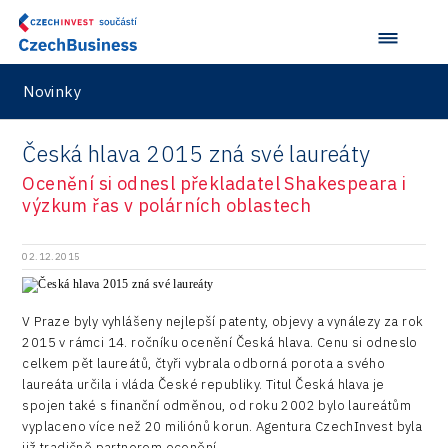
Plzeň
Pikto Digital
Taiwan
Investice v obcích a městech 2022
Inovace
Production
Praha a střední Čechy
Retailys
Investice v obcích a městech 2023
Kreativní průmysl
Services
Ústí nad Labem
Stavario
Investičně atraktivní region 2019
Novinky
Marketing
Testing
Zlín
Ullmanna
Konference Potenciál místní ekonomiky 2022
Podpora podnikání
Česká hlava 2015 zná své laureáty
Aerospace
VisionCraft
Konference Potenciál místní ekonomiky 2021
PPP projekty
Ocenění si odnesl překladatel Shakespeara i
City
Hunter Games
výzkum řas v polárních oblastech
Konference Potenciál místní ekonomiky 2019
Průmyslová zóna
Drones
Kaleido
Konference Potenciál místní ekonomiky 2018
Příhraničí
02.12.2015
Manufacturing
LAM-X
Představení průběžného pokroku projektu
Společenská odpovědnost
Rail
Pasportizace
Virtual Lab
V Praze byly vyhlášeny nejlepší patenty, objevy a vynálezy za rok
Technická infrastruktura
2015 v rámci 14. ročníku ocenění Česká hlava. Cenu si odneslo
Road
celkem pět laureátů, čtyři vybrala odborná porota a svého
Technické vzdělávání
Connectivity
laureáta určila i vláda České republiky. Titul Česká hlava je
spojen také s finanční odměnou, od roku 2002 bylo laureátům
Zaměstnanost
Consulting
vyplaceno více než 20 miliónů korun. Agentura CzechInvest byla
již tradičně partnerem ocenění.