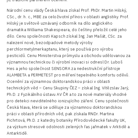
Data services
Národní cenu vlády Česká hlava získal Prof. PhDr. Martin Hilský,
Devices
CSc., dr. h. c., MBE za celoživotní přínos v oblasti anglistiky. Prof.
Hilský je světově uznávaný odborník na dílo anglického
Infrastructure
dramatika Williama Shakespeara, do češtiny přeložil celé jeho
dílo. Cenu společnosti Kapsch získal Ing. Jan Mašát, CSc. za
Logic/MaaS
nalezení nové, bezodpadové metody výroby
perchlormetylmerkaptanu, který se používá pro výrobu
R&D
pesticidů. Cenu Ministerstva průmyslu a obchodu udělovanou za
významnou technickou či výrobní inovaci si odnesl Dr. Luboš
Security
Hes a jeho společnost SENSORA za nedestrukční přístroje
ALAMBETA a PERMETEST pro měření tepelného komfortu oděvů.
Vehicles
Ocenění za významnou doktorandskou práci v oblasti
technických věd – Cenu Skupiny ČEZ – získal Ing. Vítězslav Jarý,
Ph.D. z Fyzikálního ústavu AV ČR a to za nové materiály vhodné
pro detekci neviditelného ionizujícího záření. Cenu společnosti
Česká hlava, která se uděluje za významnou doktorandskou
práci v oblasti přírodních věd, pak získala RNDr. Martina
Pichrtová, Ph.D. z katedry botaniky Přírodovědecké fakulty UK,
za výzkum stresové odolnosti zelených řas jařmatek v Arktidě a
Antarktidě.