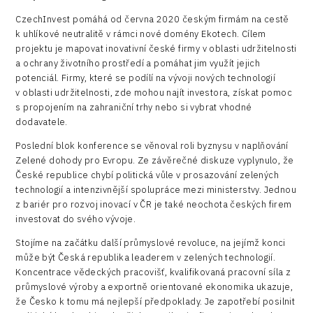
CzechInvest pomáhá od června 2020 českým firmám na cestě
k uhlíkové neutralitě v rámci nové domény Ekotech. Cílem
projektu je mapovat inovativní české firmy v oblasti udržitelnosti
a ochrany životního prostředí a pomáhat jim využít jejich
potenciál. Firmy, které se podílí na vývoji nových technologií
v oblasti udržitelnosti, zde mohou najít investora, získat pomoc
s propojením na zahraniční trhy nebo si vybrat vhodné
dodavatele.
Poslední blok konference se věnoval roli byznysu v naplňování
Zelené dohody pro Evropu. Ze závěrečné diskuze vyplynulo, že
České republice chybí politická vůle v prosazování zelených
technologií a intenzivnější spolupráce mezi ministerstvy. Jednou
z bariér pro rozvoj inovací v ČR je také neochota českých firem
investovat do svého vývoje.
Stojíme na začátku další průmyslové revoluce, na jejímž konci
může být Česká republika leaderem v zelených technologií.
Koncentrace vědeckých pracovišť, kvalifikovaná pracovní síla z
průmyslové výroby a exportně orientované ekonomika ukazuje,
že Česko k tomu má nejlepší předpoklady. Je zapotřebí posilnit