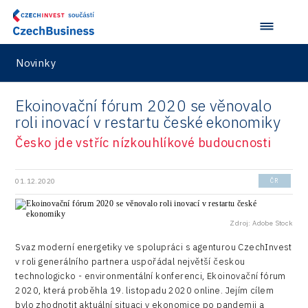
R&D
Security
Novinky
Vehicles
Ekoinovační fórum 2020 se věnovalo
roli inovací v restartu české ekonomiky
Česko jde vstříc nízkouhlíkové budoucnosti
01.12.2020
ČR
Zdroj: Adobe Stock
Svaz moderní energetiky ve spolupráci s agenturou CzechInvest
v roli generálního partnera uspořádal největší českou
technologicko - environmentální konferenci, Ekoinovační fórum
2020, která proběhla 19. listopadu 2020 online. Jejím cílem
bylo zhodnotit aktuální situaci v ekonomice po pandemii a