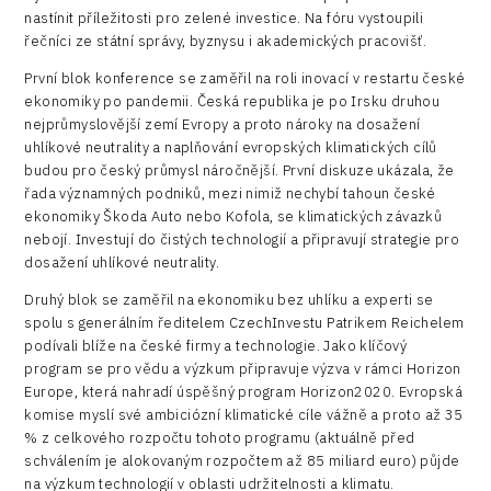
nastínit příležitosti pro zelené investice. Na fóru vystoupili
řečníci ze státní správy, byznysu i akademických pracovišť.
První blok konference se zaměřil na roli inovací v restartu české
ekonomiky po pandemii. Česká republika je po Irsku druhou
nejprůmyslovější zemí Evropy a proto nároky na dosažení
uhlíkové neutrality a naplňování evropských klimatických cílů
budou pro český průmysl náročnější. První diskuze ukázala, že
řada významných podniků, mezi nimiž nechybí tahoun české
ekonomiky Škoda Auto nebo Kofola, se klimatických závazků
nebojí. Investují do čistých technologií a připravují strategie pro
dosažení uhlíkové neutrality.
Druhý blok se zaměřil na ekonomiku bez uhlíku a experti se
spolu s generálním ředitelem CzechInvestu Patrikem Reichelem
podívali blíže na české firmy a technologie. Jako klíčový
program se pro vědu a výzkum připravuje výzva v rámci Horizon
Europe, která nahradí úspěšný program Horizon2020. Evropská
komise myslí své ambiciózní klimatické cíle vážně a proto až 35
% z celkového rozpočtu tohoto programu (aktuálně před
schválením je alokovaným rozpočtem až 85 miliard euro) půjde
na výzkum technologií v oblasti udržitelnosti a klimatu.