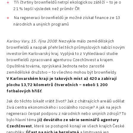
Tři čtvrtiny brownfieldů netrpí ekologickou zátěží – to je o
21 % lepší výsledek než průměr ČR
Na regeneraci brownfieldů je možné získat finance ze 13
národních a unijních programů
Karlovy Vary, 15. října 2008
: Nezvykle málo zemědělských
brownfieldů a naopak přehršel těch průmyslových nabízí novým
investorům Karlovarský kraj. Vyplývá to z Vyhledávací studie
brownfieldů zpracované agenturou CzechInvest a krajem.
Opuštěná továrna, oprýskaná Jednota nebo zarostlé
zemědělské družstvo – to všechno mohou být brownfieldy.
V Karlovarském kraji je takových míst až 420 a zabírají
plochu 13,72 kilometrů čtverečních – neboli 1 200
fotbalových hřišť
.
Jak do těchto lokalit vrátit život? Jak z chátrajících areálů udělat
živá centra ekonomického i sociálního rozvoje? A jak na jejich
regeneraci čerpat podporu z národních nebo unijních zdrojů? To
bylo hlavní téma
již devátého ze série seminářů agentury
CzechInvest
, které se postupně konají ve všech krajích České
republiky.
Účast na nich je bezplatná
a limitovaná jen