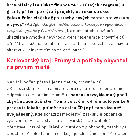
brownfieldy lze získat finance ze 13 různých programů a
granty přitom pokrývají projekty od rekonstrukce
železničních vleček až po stavby nových center pro výzkum
a vývoj
,“
říká Igor Gargoš, ředitel odboru koncepce regionálních
projektů agentury CzechInvest
. „Na seminářích otevřeně
ukazujeme výhody a nevýhody, které regenerace brownfieldů
přináší, a snažíme se tato místa nabídnout jako velmi zajímavou
alternativu k investicím na zelené louce.“
Karlovarský kraj: Průmysl a potřeby obyvatel
na prvním místě
Největší počet, přesně jedna třetina, brownfieldů
v Karlovarském kraji má původ v průmyslu, což téměř přesně
odpovídá celostátnímu průměru.
Naopak nezvykle malý podíl
zbývá na zemědělství. To má ve svém rodném listě jen 16,5
procenta lokalit, průměr za celou ČR je přitom více než
dvojnásobný
. Kde schází zemědělství, zaskakuje občanská
vybavenost – jednu čtvrtinu karlovarských brownfieldů
představují právě opuštěné kulturní domy, obchody, zastávky a
podobně. V celostátním měřítku je jejich průměr jen 14 procent.