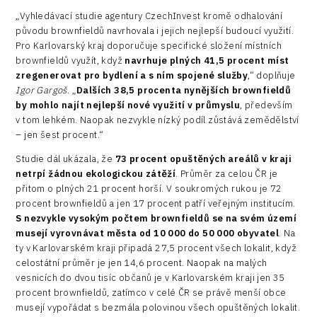
„Vyhledávací studie agentury CzechInvest kromě odhalování
původu brownfieldů navrhovala i jejich nejlepší budoucí využití.
Pro Karlovarský kraj doporučuje specifické složení místních
brownfieldů využít, když
navrhuje plných 41,5 procent míst
zregenerovat pro bydlení a s ním spojené služby
,“ doplňuje
Igor Gargoš
. „
Dalších 38,5 procenta nynějších brownfieldů
by mohlo najít nejlepší nové využití v průmyslu
, především
v tom lehkém. Naopak nezvykle nízký podíl zůstává zemědělství
– jen šest procent.“
Studie dál ukázala, že
73 procent opuštěných areálů v kraji
netrpí žádnou ekologickou zátěží
. Průměr za celou ČR je
přitom o plných 21 procent horší. V soukromých rukou je 72
procent brownfieldů a jen 17 procent patří veřejným institucím.
S nezvykle vysokým počtem brownfieldů se na svém území
musejí vyrovnávat města od 10 000 do 50 000 obyvatel
. Na
ty v Karlovarském kraji připadá 27,5 procent všech lokalit, když
celostátní průměr je jen 14,6 procent. Naopak na malých
vesnicích do dvou tisíc občanů je v Karlovarském kraji jen 35
procent brownfieldů, zatímco v celé ČR se právě menší obce
musejí vypořádat s bezmála polovinou všech opuštěných lokalit.