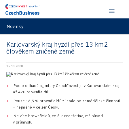
Novinky
Karlovarský kraj hyzdí přes 13 km2
člověkem zničené země
15.10.2008
Podle odhadů agentury CzechInvest je v Karlovarském kraji
až 420 brownfieldů
Pouze 16,5 % brownfieldů zůstalo po zemědělské činnosti
– nejméně v celém Česku
Nejvíce brownfieldů, celá jedna třetina, má původ
v průmyslu