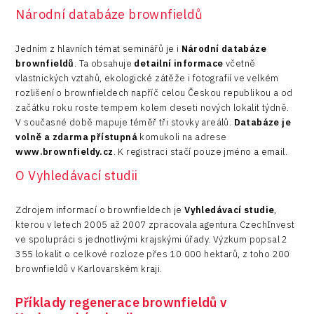
Národní databáze brownfieldů
Jedním z hlavních témat seminářů je i
Národní databáze
brownfieldů
. Ta obsahuje
detailní informace
včetně
vlastnických vztahů, ekologické zátěže i fotografií ve velkém
rozlišení o brownfieldech napříč celou Českou republikou a od
začátku roku roste tempem kolem deseti nových lokalit týdně.
V současné době mapuje téměř tři stovky areálů.
Databáze je
volně a zdarma
přístupná
komukoli na adrese
www.brownfieldy.cz
. K registraci stačí pouze jméno a email.
O Vyhledávací studii
Zdrojem informací o brownfieldech je
Vyhledávací studie
,
kterou v letech 2005 až 2007 zpracovala agentura CzechInvest
ve spolupráci s jednotlivými krajskými úřady. Výzkum popsal 2
355 lokalit o celkové rozloze přes 10 000 hektarů, z toho 200
brownfieldů v Karlovarském kraji.
Příklady
regenerace brownfieldů
v