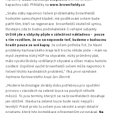
kapacitou sálů. Přihlášky na
www.brownfieldy.cz
.
„Snahu státu napomoci řešení problematiky brownfieldů
hodnotím samozřejmě kladně, mé poděkování ovšem bude
patřit těm, kteří se regenerace brownfieldů skutečně ujmou,
lhostejno zda to budou podnikatelské či veřejné subjekty.
Určitě jde a vždycky půjde o záležitost nákladnou - pouze
s tím rozdílem, že co se nepovede teď, budeme v budoucnu
hradit pouze ze své kapsy
. Je ovšem potřeba říct, že hlavní
problémy Karlovarského kraje leží trochu někde jinde – mám na
mysli zejména nízký HDP na obyvatele, nízký průměrný plat,
málo vysokoškolsky vzdělaných obyvatel a vůbec malou hustotu
osídlení. Úspěšné využití brownfieldů ovšem může napomoci k
řešení těchto kardinálních problémů,“ říká
první náměstek
hejtmana Karlovarského kraje Jan Zborník
.
„Moderní technologie zkrátily dobu potřebnou pro spuštění
provozu v závodech na zelené louce na pouhých několik
měsíců. To jsou termíny, kterých se na brownfieldech dosahuje
jen obtížně. Stavba na zelené louce bude navíc nejspíš i
levnější. Právě proto tu ovšem jsou národní a unijní dotační
programy, které tyto komplikace přinejmenším vyrovnávají.
Na