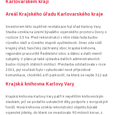
Karlovarském kraji
Areál Krajského úřadu Karlovarského kraje
Investorem této úspěšné revitalizace byl úřad Karlovy Vary.
Stavba vznikla na území bývalého vojenského prostoru Dvory o
rozloze 3,5 ha. Před rekonstrukcí v něm stála řada budov
různého stáří a různého stupně využitelnosti. Dnes zde sídlí
krajský úřad, hasičský záchranný sbor, krajská knihovna,
regionální pracoviště Ředitelství silnic a dálnic a další menší
subjekty. V plánu je také výstavba dalších administrativních
budov různých státních institucí. Přestavba odstartovala v roce
2001, její součástí bylo i vybudování nové příjezdové
komunikace, chodníků a tři parkovišť, na která se vejde 312 aut.
Krajská knihovna Karlovy Vary
Krajská knihovna Karlovy Vary patří k největším knihovnickým
stavbám, jež se podařilo uskutečnit díky podpoře z evropských
fondů. Nová knihovna vznikla rekonstrukcí objektu bývalé
vojenské jídelny, do které se investovalo 90 milionů korun, z