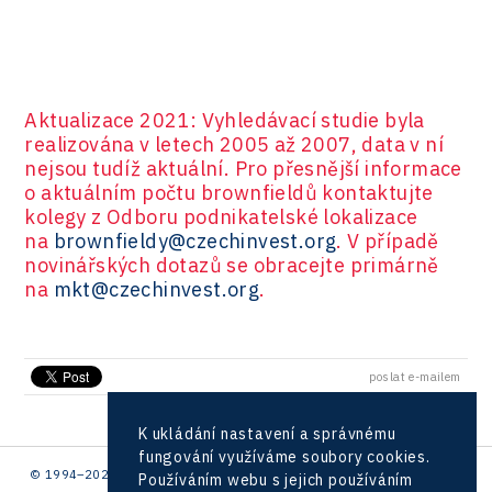
Aktualizace 2021: Vyhledávací studie byla
realizována v letech 2005 až 2007, data v ní
nejsou tudíž aktuální. Pro přesnější informace
o aktuálním počtu brownfieldů kontaktujte
kolegy z Odboru podnikatelské lokalizace
na
brownfieldy@czechinvest.org
. V případě
novinářských dotazů se obracejte primárně
na
mkt@czechinvest.org
.
poslat e-mailem
K ukládání nastavení a správnému
fungování využíváme soubory cookies.
© 1994–2026 CzechInvest | .
Používáním webu s jejich používáním