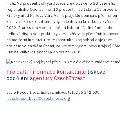
nichž 75 procent pokryla dotace z evropského Sdruženého
regionálního Operačního, 10 procent hradil stát a 15 procent
Krajský úřad Karlovy Vary. Vznik projektu souvisí s přeměnou
karlovarské okresní knihovny na knihovnu krajskou v květnu
2002. Staré sídlo v centru města bylo příliš stísněné a jeho
celková dispozice prakticky znemožňovala přeměnit knihovnu
na moderní instituci. Pro rekonstrukci kraj vybral objekt ve
stejném vojenském území, ve kterém vyrostl nový Krajský úřad.
Stavba knihovna skončila v prosinci 2005.
Pro další informace kontaktujte
tiskové
oddělení
agentury CzechInvest
Lucie Kocourková, tisková mluvčí, tel.: 296 342 538,
lucie.kocourkova@czechinvest.org