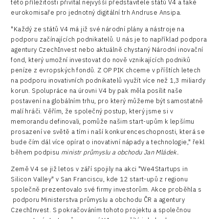
této příležitosti přivítal nejvyšší představitele států V4 a také
eurokomisaře pro jednotný digitální trh Andruse Ansipa.
Infrastructure
"Každý ze států V4 má již své národní plány a nástroje na
Logic/MaaS
podporu začínajících podnikatelů. U nás je to například podpora
agentury CzechInvest nebo aktuálně chystaný Národní inovační
R&D
fond, který umožní investovat do nově vznikajících podniků
peníze z evropských fondů. Z OP PIK chceme v příštích letech
Security
na podporu inovativních podnikatelů využít více než 1,3 miliardy
korun. Spolupráce na úrovni V4 by pak měla posílit naše
Vehicles
postavení na globálním trhu, pro který můžeme být samostatně
malí hráči. Věřím, že společný postup, který jsme si v
memorandu definovali, pomůže našim start-upům k lepšímu
prosazení ve světě a tím i naší konkurenceschopnosti, která se
bude čím dál více opírat o inovativní nápady a technologie," řekl
během podpisu
ministr průmyslu a obchodu Jan Mládek.
Země V4 se již letos v září spojily na akci "We4Startups in
Silicon Valley" v San Franciscu, kde 12 start-upů z regionu
společně prezentovalo své firmy investorům. Akce proběhla s
podporu Ministerstva průmyslu a obchodu ČR a agentury
CzechInvest. S pokračováním tohoto projektu a společnou