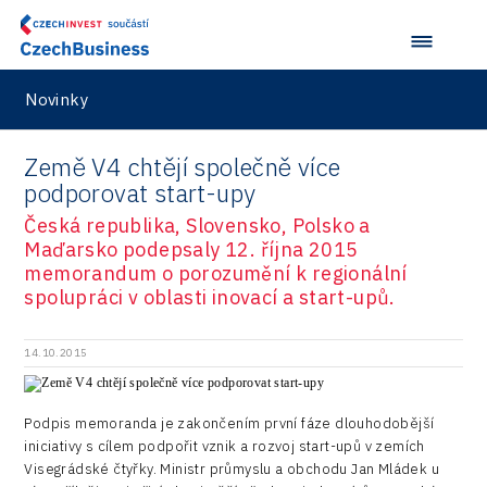
Services
Ústí nad Labem
Stavario
Investičně atraktivní region 2019
Marketing
Testing
Zlín
Ullmanna
Konference Potenciál místní ekonomiky 2022
Podpora podnikání
Aerospace
Novinky
VisionCraft
Konference Potenciál místní ekonomiky 2021
PPP projekty
City
Hunter Games
Konference Potenciál místní ekonomiky 2019
Země V4 chtějí společně více
Průmyslová zóna
Drones
podporovat start-upy
Kaleido
Konference Potenciál místní ekonomiky 2018
Příhraničí
Česká republika, Slovensko, Polsko a
Manufacturing
LAM-X
Představení průběžného pokroku projektu
Maďarsko podepsaly 12. října 2015
Společenská odpovědnost
Rail
memorandum o porozumění k regionální
Pasportizace
Virtual Lab
spolupráci v oblasti inovací a start-upů.
Technická infrastruktura
Road
Technické vzdělávání
Connectivity
14.10.2015
Zaměstnanost
Consulting
Podpis memoranda je zakončením první fáze dlouhodobější
Data services
iniciativy s cílem podpořit vznik a rozvoj start-upů v zemích
Visegrádské čtyřky. Ministr průmyslu a obchodu Jan Mládek u
Devices