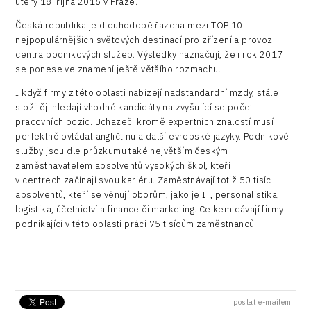
úterý 18. října 2016 v Praze.
Pasportizace
Virtual Lab
Technická infrastruktura
Česká republika je dlouhodobě řazena mezi TOP 10
Road
nejpopulárnějších světových destinací pro zřízení a provoz
Technické vzdělávání
Connectivity
centra podnikových služeb. Výsledky naznačují, že i rok 2017
se ponese ve znamení ještě většího rozmachu.
Zaměstnanost
Consulting
I když firmy z této oblasti nabízejí nadstandardní mzdy, stále
složitěji hledají vhodné kandidáty na zvyšující se počet
Data services
pracovních pozic. Uchazeči kromě expertních znalostí musí
Devices
perfektně ovládat angličtinu a další evropské jazyky. Podnikové
služby jsou dle průzkumu také největším českým
Infrastructure
zaměstnavatelem absolventů vysokých škol, kteří
v centrech začínají svou kariéru. Zaměstnávají totiž 50 tisíc
Logic/MaaS
absolventů, kteří se věnují oborům, jako je IT, personalistika,
logistika, účetnictví a finance či marketing. Celkem dávají firmy
R&D
podnikající v této oblasti práci 75 tisícům zaměstnanců.
Security
Vehicles
poslat e-mailem