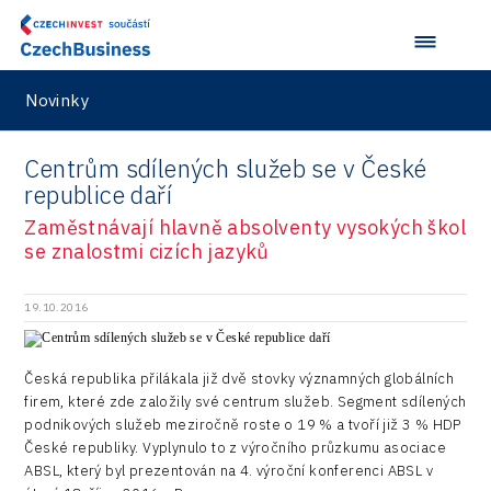
Digitalizace
Private
Olomouc
Hybrid Company
Německo
Inspirativní region 2021
SPACE
Doprava a mobilita
Public
Ostrava
Langino
Jižní Korea
Inspirativní region 2023
Dotace
Novinky
Design
Pardubice
Motionlab
Japonsko
Investice v obcích a městech 2021
Energetika
Policy
Plzeň
Centrům sdílených služeb se v České
Pikto Digital
Taiwan
Investice v obcích a městech 2022
Inovace
republice daří
Production
Praha a střední Čechy
Retailys
Investice v obcích a městech 2023
Kreativní průmysl
Zaměstnávají hlavně absolventy vysokých škol
Services
Ústí nad Labem
Stavario
se znalostmi cizích jazyků
Investičně atraktivní region 2019
Marketing
Testing
Zlín
Ullmanna
Konference Potenciál místní ekonomiky 2022
Podpora podnikání
19.10.2016
Aerospace
VisionCraft
Konference Potenciál místní ekonomiky 2021
PPP projekty
City
Hunter Games
Česká republika přilákala již dvě stovky významných globálních
Konference Potenciál místní ekonomiky 2019
Průmyslová zóna
firem, které zde založily své centrum služeb. Segment sdílených
Drones
Kaleido
Konference Potenciál místní ekonomiky 2018
podnikových služeb meziročně roste o 19 % a tvoří již 3 % HDP
Příhraničí
České republiky. Vyplynulo to z výročního průzkumu asociace
Manufacturing
LAM-X
Představení průběžného pokroku projektu
ABSL, který byl prezentován na 4. výroční konferenci ABSL v
Společenská odpovědnost
Rail