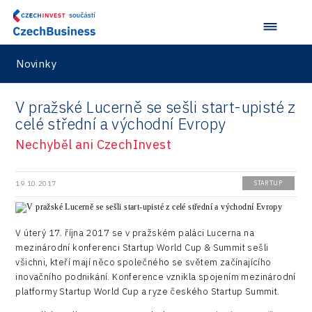
Praha a střední Čechy
Retailys
Investice v obcích a městech 2023
Kreativní průmysl
Services
Ústí nad Labem
Stavario
Investičně atraktivní region 2019
Marketing
Testing
Zlín
Ullmanna
Konference Potenciál místní ekonomiky 2022
Novinky
Podpora podnikání
Aerospace
VisionCraft
Konference Potenciál místní ekonomiky 2021
PPP projekty
V pražské Lucerně se sešli start-upisté z
City
Hunter Games
Konference Potenciál místní ekonomiky 2019
celé střední a východní Evropy
Průmyslová zóna
Drones
Kaleido
Konference Potenciál místní ekonomiky 2018
Nechyběl ani CzechInvest
Příhraničí
Manufacturing
LAM-X
Představení průběžného pokroku projektu
Společenská odpovědnost
Rail
19.10.2017
STARTUP
Pasportizace
Virtual Lab
Technická infrastruktura
Road
Technické vzdělávání
V úterý 17. října 2017 se v pražském paláci Lucerna na
Connectivity
mezinárodní konferenci Startup World Cup & Summit sešli
Zaměstnanost
všichni, kteří mají něco společného se světem začínajícího
Consulting
inovačního podnikání. Konference vznikla spojením mezinárodní
platformy Startup World Cup a ryze českého Startup Summit.
Data services