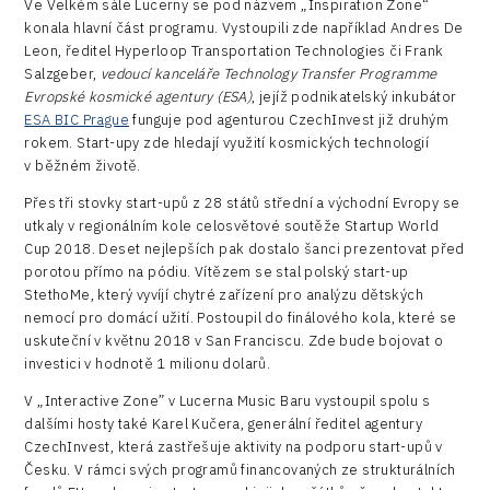
Ve Velkém sále Lucerny se pod názvem „Inspiration Zone“
Devices
konala hlavní část programu. Vystoupili zde například Andres De
Leon, ředitel Hyperloop Transportation Technologies či Frank
Infrastructure
Salzgeber,
vedoucí kanceláře Technology Transfer Programme
Evropské kosmické agentury (ESA)
, jejíž podnikatelský inkubátor
Logic/MaaS
ESA BIC Prague
funguje pod agenturou CzechInvest již druhým
R&D
rokem. Start-upy zde hledají využití kosmických technologií
v běžném životě.
Security
Přes tři stovky start-upů z 28 států střední a východní Evropy se
utkaly v regionálním kole celosvětové soutěže Startup World
Vehicles
Cup 2018. Deset nejlepších pak dostalo šanci prezentovat před
porotou přímo na pódiu. Vítězem se stal polský start-up
StethoMe, který vyvíjí chytré zařízení pro analýzu dětských
nemocí pro domácí užití. Postoupil do finálového kola, které se
uskuteční v květnu 2018 v San Franciscu. Zde bude bojovat o
investici v hodnotě 1 milionu dolarů.
V „Interactive Zone” v Lucerna Music Baru vystoupil spolu s
dalšími hosty také Karel Kučera, generální ředitel agentury
CzechInvest, která zastřešuje aktivity na podporu start-upů v
Česku. V rámci svých programů financovaných ze strukturálních