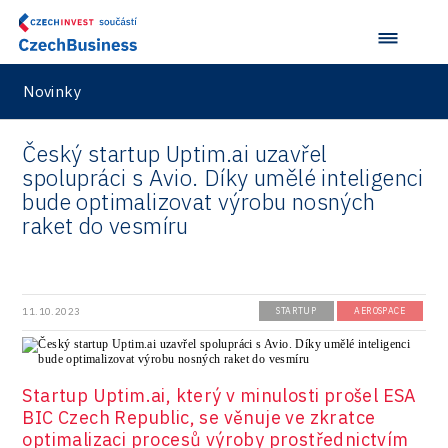
Infrastructure
Logic/MaaS
Novinky
R&D
Security
Český startup Uptim.ai uzavřel
spolupráci s Avio. Díky umělé inteligenci
Vehicles
bude optimalizovat výrobu nosných
raket do vesmíru
11.10.2023
STARTUP
AEROSPACE
Startup Uptim.ai, který v minulosti prošel ESA
BIC Czech Republic, se věnuje ve zkratce
optimalizaci procesů výroby prostřednictvím