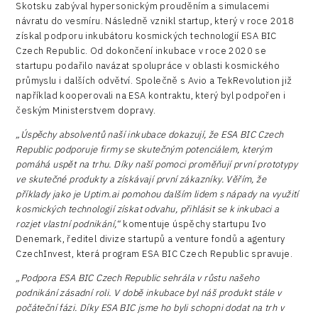
Skotsku zabýval hypersonickým prouděním a simulacemi
návratu do vesmíru. Následně vznikl startup, který v roce 2018
získal podporu inkubátoru kosmických technologií ESA BIC
Czech Republic. Od dokončení inkubace v roce 2020 se
startupu podařilo navázat spolupráce v oblasti kosmického
průmyslu i dalších odvětví. Společně s Avio a TekRevolution již
například kooperovali na ESA kontraktu, který byl podpořen i
českým Ministerstvem dopravy.
„Úspěchy absolventů naší inkubace dokazují, že ESA BIC Czech
Republic podporuje firmy se skutečným potenciálem, kterým
pomáhá uspět na trhu. Díky naší pomoci proměňují první prototypy
ve skutečné produkty a získávají první zákazníky. Věřím, že
příklady jako je Uptim.ai pomohou dalším lidem s nápady na využití
kosmických technologií získat odvahu, přihlásit se k inkubaci a
rozjet vlastní podnikání,“
komentuje úspěchy startupu Ivo
Denemark, ředitel divize startupů a venture fondů a agentury
CzechInvest, která program ESA BIC Czech Republic spravuje.
„Podpora
ESA BIC Czech Republic sehrála v růstu našeho
podnikání zásadní roli. V době inkubace byl náš produkt stále v
počáteční fázi. Díky ESA BIC jsme ho byli schopni dodat na trh v