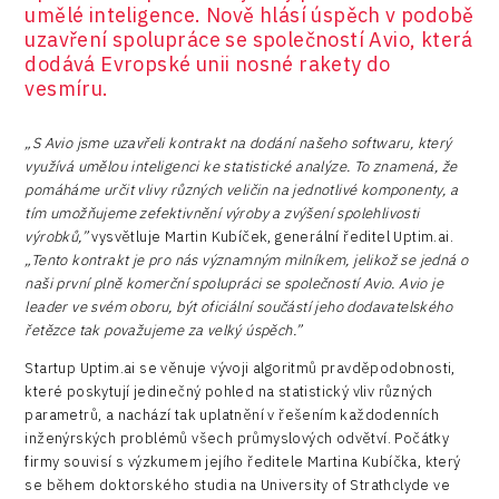
umělé inteligence. Nově hlásí úspěch v podobě
uzavření spolupráce se společností Avio, která
dodává Evropské unii nosné rakety do
vesmíru.
„S Avio jsme uzavřeli kontrakt na dodání našeho softwaru, který
využívá umělou inteligenci ke statistické analýze. To znamená, že
pomáháme určit vlivy různých veličin na jednotlivé komponenty, a
tím umožňujeme zefektivnění výroby a zvýšení spolehlivosti
výrobků,”
vysvětluje Martin Kubíček, generální ředitel Uptim.ai.
„Tento kontrakt je pro nás významným milníkem, jelikož se jedná o
naši první plně komerční spolupráci se společností Avio. Avio je
leader ve svém oboru, být oficiální součástí jeho dodavatelského
řetězce tak považujeme za velký úspěch.”
Startup Uptim.ai se věnuje vývoji algoritmů pravděpodobnosti,
které poskytují jedinečný pohled na statistický vliv různých
parametrů, a nachází tak uplatnění v řešením každodenních
inženýrských problémů všech průmyslových odvětví. Počátky
firmy souvisí s výzkumem jejího ředitele Martina Kubíčka, který
se během doktorského studia na University of Strathclyde ve