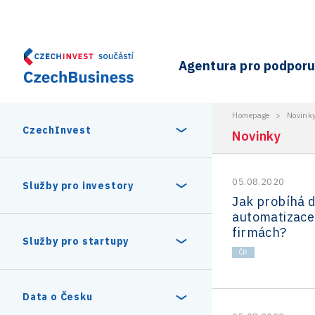
Agentura pro podporu 
Homepage
>
Novink
CzechInvest
Novinky
05.08.2020
O nás
Služby pro investory
Jak probíhá d
automatizace
Organizační struktura
firmách?
30 let CzechInvestu
Statistika investičních projektů
Služby pro startupy
Interní projekty
ČR
Vedení agentury CzechInvest
Program Digitální Evropa
Investiční pobídky a dotace
Czechia Dealroom
Data o Česku