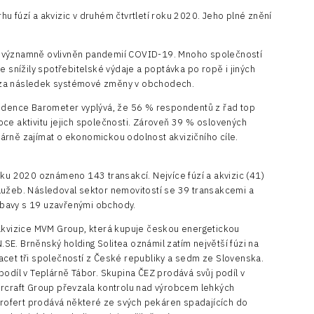
u fúzí a akvizic v druhém čtvrtletí roku 2020. Jeho plné znění
2020 významně ovlivněn pandemií COVID-19. Mnoho společností
e snížily spotřebitelské výdaje a poptávka po ropě i jiných
 za následek systémové změny v obchodech.
fidence Barometer vyplývá, že 56 % respondentů z řad top
ce aktivitu jejich společnosti. Zároveň 39 % oslovených
árně zajímat o ekonomickou odolnost akvizičního cíle.
oku 2020 oznámeno 143 transakcí. Nejvíce fúzí a akvizic (41)
lužeb. Následoval sektor nemovitostí se 39 transakcemi a
bavy s 19 uzavřenými obchody.
 akvizice MVM Group, která kupuje českou energetickou
E. Brněnský holding Solitea oznámil zatím největší fúzi na
acet tři společností z České republiky a sedm ze Slovenska.
podíl v Teplárně Tábor. Skupina ČEZ prodává svůj podíl v
ircraft Group převzala kontrolu nad výrobcem lehkých
Agrofert prodává některé ze svých pekáren spadajících do