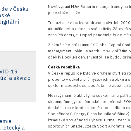
Nové vydání M&A Reportu mapuje trendy na trh
, že v Česku
je ke stažení níže.
pské
igitální
Trh fúzí a akvizic byl ve druhém čtvrtletí 
ukončilo nebo omezilo své aktivity. Zároveň s
zdrojích energie. Dopad pandemie bude mít
Z aktuálního průzkumu EY Global Capital Con
managementu plánuje na trhu M&A v příštím ro
očekává pokles cen. Investoři se budou prim
Česká republika
VID-19
V České republice bylo ve druhém čtvrtletí r
fúzí a akvizic
proběhlo v odvětví průmyslových výrobků a s
sektor maloobchodu, spotřebního zboží a zá
Mezi významné aktivity na českém trhu patří
skupinu Innogy od německé společnosti E.ON.S
českém trhu v tomto roce. Propojí celkem dv
Společnost C-Energy Planá koupila většinový 
izraelské společnosti CyberX. Firma Czech A
emie
sportovních letadel Czech Sport Aircraft’s. 
 letecký a