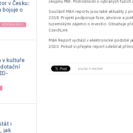
skupiny PEK. Podrobnosti o vybraných fúzích a
tor v Česku:
m bojuje o
Součástí M&A reportu jsou také aktuality z pr
2018. Projekt podporuje fúze, akvizice a joint
tuzemskými zájemci o investici. Obsahuje př
KORONAVIRUS
CzechLink.
M&A Report vychází v elektronické podobě jako 
2020. Pokud si přejete report odebírat přímo
 v kultuře
dotační
poslat e-mailem
ID-
tát i
, jak