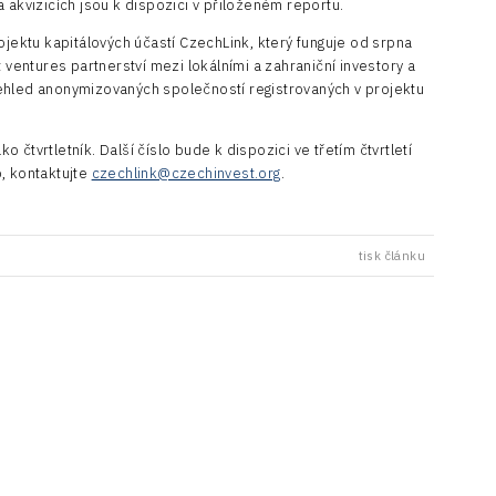
 akvizicích jsou k dispozici v přiloženém reportu.
ojektu kapitálových účastí CzechLink, který funguje od srpna
 ventures partnerství mezi lokálními a zahraniční investory a
ehled anonymizovaných společností registrovaných v projektu
čtvrtletník. Další číslo bude k dispozici ve třetím čtvrtletí
, kontaktujte
czechlink@czechinvest.org
.
tisk článku