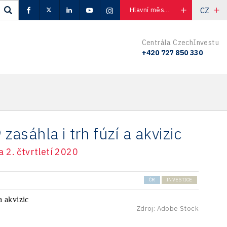
CZ
Hlavní město Praha
Centrála CzechInvestu
+420 727 850 330
sáhla i trh fúzí a akvizic
 2. čtvrtletí 2020
ČR
INVESTICE
Zdroj: Adobe Stock