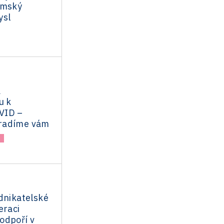
emský
ysl
a
u k
VID –
radíme vám
dnikatelské
eraci
odpoří v