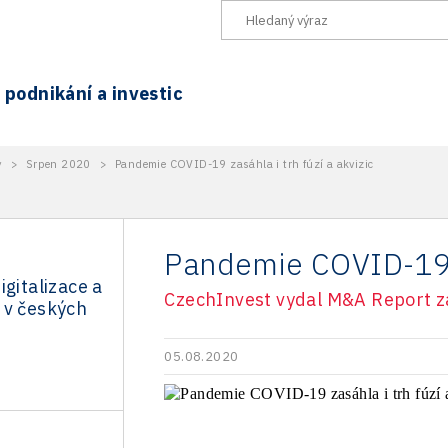
podnikání a investic
y
>
Srpen 2020
>
Pandemie COVID-19 zasáhla i trh fúzí a akvizic
Pandemie COVID-19 za
igitalizace a
CzechInvest vydal M&A Report za
 v českých
05.08.2020